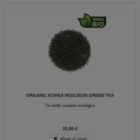
ORGANIC KOREA WOOJEON GREEN TEA
Té verde coreano ecológico
Precio
15,00 €

Añadir al carrito