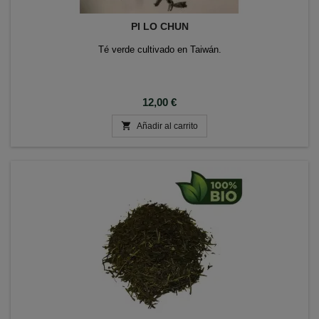
PI LO CHUN
Té verde cultivado en Taiwán.
Precio
12,00 €

Añadir al carrito