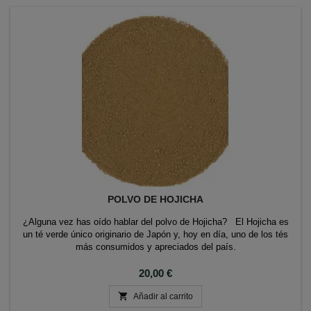
POLVO DE HOJICHA
¿Alguna vez has oído hablar del polvo de Hojicha? El Hojicha es
un té verde único originario de Japón y, hoy en día, uno de los tés
más consumidos y apreciados del país.
Precio
20,00 €

Añadir al carrito