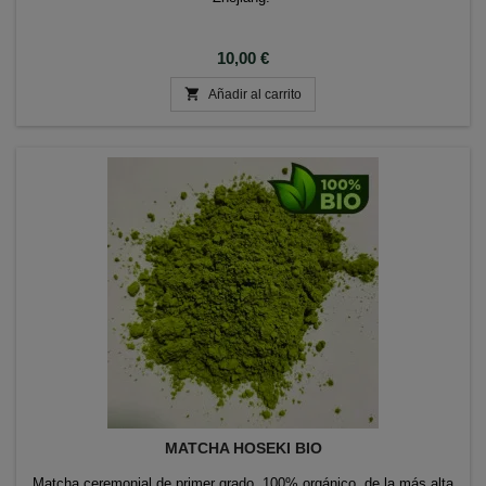
Precio
10,00 €

Añadir al carrito
MATCHA HOSEKI BIO
Matcha ceremonial de primer grado. 100% orgánico, de la más alta