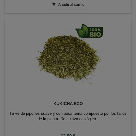

Añadir al carrito
KUKICHA ECO
Té verde japonés suave y con poca teína compuesto por los tallos
de la planta. De cultivo ecológico.
Precio
12,00 €