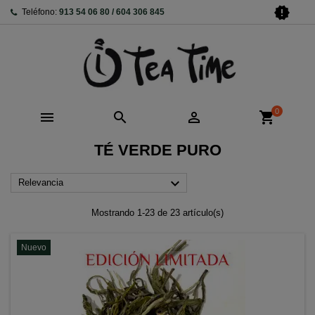
new_releases
Teléfono:
913 54 06 80 / 604 306 845
0



shopping_cart
TÉ VERDE PURO

Relevancia
Mostrando 1-23 de 23 artículo(s)
Nuevo