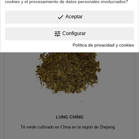
cookies y el procesamiento de datos personales involucrados?
Precio
15,00 €
done

Añadir al carrito
Aceptar
tune
Configurar
Política de privacidad y cookies
LUNG CHING
Té verde cultivado en China en la región de Zhejiang.