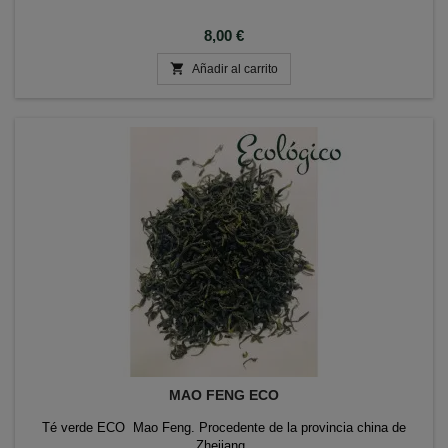
Precio
8,00 €

Añadir al carrito
MAO FENG ECO
Té verde ECO Mao Feng. Procedente de la provincia china de
Zhejiang.