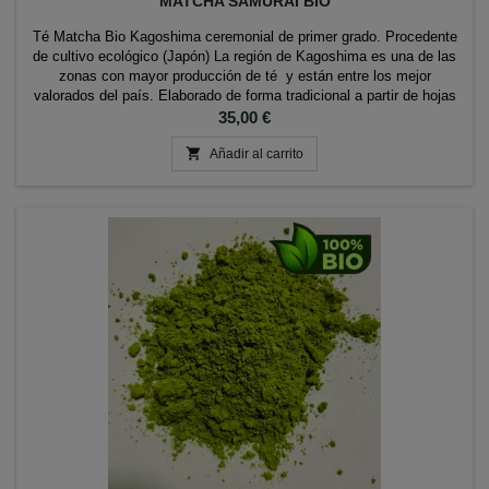
MATCHA SAMURAI BIO
Té Matcha Bio Kagoshima ceremonial de primer grado. Procedente
de cultivo ecológico (Japón) La región de Kagoshima es una de las
zonas con mayor producción de té y están entre los mejor
valorados del país. Elaborado de forma tradicional a partir de hojas
de Té Matcha de gran calidad delicadamente molidas, su color verde
Precio
35,00 €
intenso y luminoso se...

Añadir al carrito