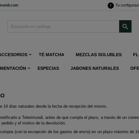
new_releases
imundi.com
Tu configurac

ACCESORIOS
TÉ MATCHA
MEZCLAS SOLUBLES
FL
IMENTACIÓN
ESPECIAS
JABONES NATURALES
OF
SO
de 14 días naturales desde la fecha de recepción del mismo.
otificarlo a Teterimundi, antes de que cumpla el plazo, a través de un corre
 pedido y el motivo de la devolución.
 compra (con la excepción de los gastos de envío) en un plazo máximo de 14 