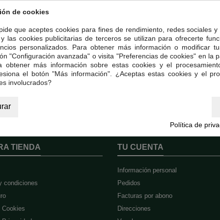
de los gastos de la devolución de los bienes. Para devoluciones desde Esp
ión de cookies
te se eleva a aproximadamente a 10,00€ euros.
 pide que aceptes cookies para fines de rendimiento, redes sociales y 
rimundi instrumentalizará la recogida del pedido en el domicilio especificad
y las cookies publicitarias de terceros se utilizan para ofrecerte fun
e la fecha en que se comunique a Teterimundi la decisión del comprador de des
ncios personalizados. Para obtener más información o modificar tu
ón "Configuración avanzada" o visita "Preferencias de cookies" en la pa
ra obtener más información sobre estas cookies y el procesamient
s el comprador, en el caso de una manipulación distinta a la necesaria en rel
resiona el botón "Más información". ¿Aceptas estas cookies y el pr
es involucrados?
perecederos envasados y precintados en origen. El té a granel envasado con 
rar
Política de priv
RA TIENDA
TU CUENTA
Información personal
y condiciones
Pedidos
ro
Facturas por abono
e Cookies
Direcciones