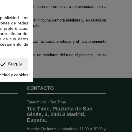
aña se calcula que dicho coste se eleva a aproximadamente a
publicidad. Las
o por el comprador sin ninguna demora indebida y, en cualquier
ciones de redes
istimiento del contrato.
s preferencias,
rte inferior del
o de tus datos
ación a la naturaleza, las características y el funcionamiento
ocesamiento de
nuestros cierres que no precintan del todo el paquete, no se
done
Aceptar
acidad y cookies
CONTACTO
Teterimundi - Tea Time
Tea Time, Plazuela de San
Ginés, 3, 28013 Madrid,
España.
Horario: De lunes a sábado de 11:00 a 20:00 y