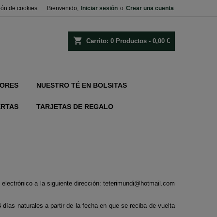
ión de cookies
Bienvenido,
Iniciar sesión
o
Crear una cuenta
shopping_cart
Carrito:
0
Productos - 0,00 €
ORES
NUESTRO TÉ EN BOLSITAS
ERTAS
TARJETAS DE REGALO
o electrónico a la siguiente dirección: teterimundi@hotmail.com
días naturales a partir de la fecha en que se reciba de vuelta