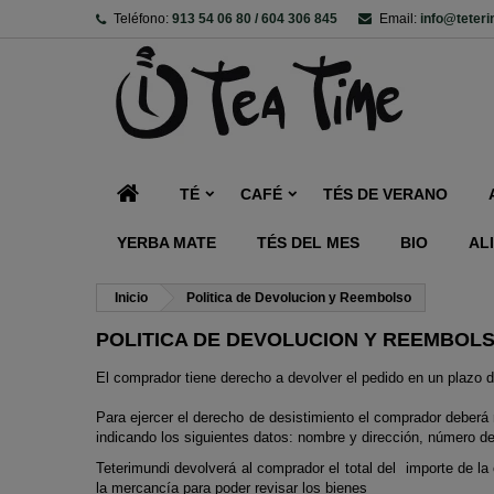
Teléfono:
913 54 06 80 / 604 306 845
Email:
info@teter
TÉ
CAFÉ
TÉS DE VERANO
YERBA MATE
TÉS DEL MES
BIO
AL
Inicio
Politica de Devolucion y Reembolso
POLITICA DE DEVOLUCION Y REEMBOL
El comprador tiene derecho a devolver el pedido en un plazo 
Para ejercer el derecho de desistimiento el comprador deberá n
indicando los siguientes datos: nombre y dirección, número de
Teterimundi devolverá al comprador el total del importe de la
la mercancía para poder revisar los bienes