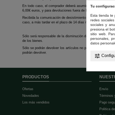
En todo caso, el comprador deberá asumir el coste directo 
Tu configurac
6,00€ euros, y para devoluciones fuera de España, dicho cos
Esta tienda te
Recibida la comunicación de desistimiento del comprador, Tete
redes sociales 
caso, a más tardar en el plazo de 14 días naturales a partir d
sociales y anu
presiona el bot
sitio web. Pa
Sólo será responsable de la disminución de valor de los biene
personales, p
de los bienes.
datos personal
Sólo se podrán devolver los artículos no perecederos o los 
podrán devolver.
tune
Configu
PRODUCTOS
NUEST
Ofertas
Envío
Novedades
Términos 
Los más vendidos
Pago segu
Politica d