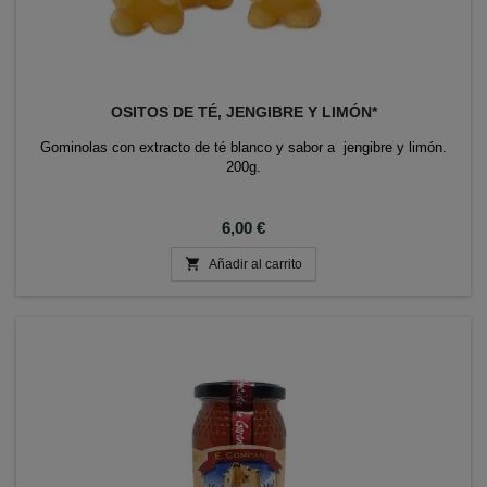
OSITOS DE TÉ, JENGIBRE Y LIMÓN*
Gominolas con extracto de té blanco y sabor a jengibre y limón.
200g.
Precio
6,00 €

Añadir al carrito