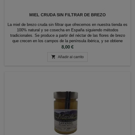
MIEL CRUDA SIN FILTRAR DE BREZO
La miel de brezo cruda sin filtrar que ofrecemos en nuestra tienda es
100% natural y se cosecha en España siguiendo métodos
tradicionales. Se produce a partir del néctar de las flores de brezo
que crecen en los campos de la península ibérica, y se obtiene
directamente del panal sin someterse a ningún proceso de filtrado o
Precio
8,00 €
pasteurización. Esta miel de...

Añadir al carrito