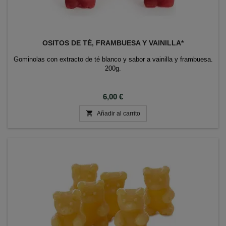
OSITOS DE TÉ, FRAMBUESA Y VAINILLA*
Gominolas con extracto de té blanco y sabor a vainilla y frambuesa.
200g.
Precio
6,00 €

Añadir al carrito