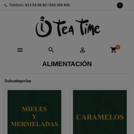
new_releases
Teléfono:
913 54 06 80 / 604 306 845
0



shopping_cart
ALIMENTACIÓN
Subcategorías