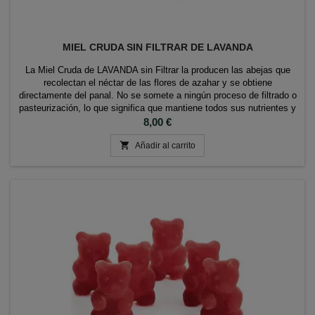
MIEL CRUDA SIN FILTRAR DE LAVANDA
La Miel Cruda de LAVANDA sin Filtrar la producen las abejas que
recolectan el néctar de las flores de azahar y se obtiene
directamente del panal. No se somete a ningún proceso de filtrado o
pasteurización, lo que significa que mantiene todos sus nutrientes y
propiedades naturales. Ha sido envasada a mano para mantener su
Precio
8,00 €
textura (un peculiar granulado...

Añadir al carrito