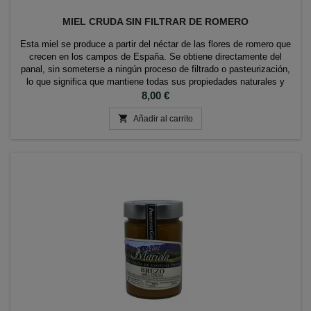
MIEL CRUDA SIN FILTRAR DE ROMERO
Esta miel se produce a partir del néctar de las flores de romero que
crecen en los campos de España. Se obtiene directamente del
panal, sin someterse a ningún proceso de filtrado o pasteurización,
lo que significa que mantiene todas sus propiedades naturales y
nutrientes. La miel de romero sin filtrar es conocida por su sabor
Precio
8,00 €
fuerte y herbal, con un...

Añadir al carrito