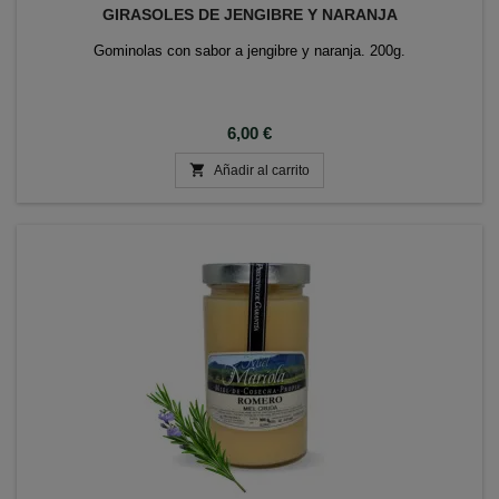
GIRASOLES DE JENGIBRE Y NARANJA
Gominolas con sabor a jengibre y naranja. 200g.
Precio
6,00 €

Añadir al carrito