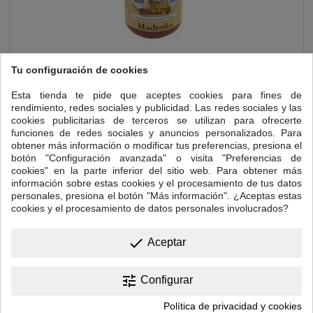
Tu configuración de cookies
MIEL DE MADROÑO
Esta tienda te pide que aceptes cookies para fines de
rendimiento, redes sociales y publicidad. Las redes sociales y las
Color ámbar oscuro. Aroma floral. Tonos amargos con alguna nota
cookies publicitarias de terceros se utilizan para ofrecerte
salada. Su cristalización es rápida. Miel natural elaborada en
funciones de redes sociales y anuncios personalizados. Para
España. Elaboración artesanal, de la colmena a tu casa. Tarro de
obtener más información o modificar tus preferencias, presiona el
500 gr.
botón "Configuración avanzada" o visita "Preferencias de
Precio
8,00 €
cookies" en la parte inferior del sitio web. Para obtener más

información sobre estas cookies y el procesamiento de tus datos
Añadir al carrito
personales, presiona el botón "Más información". ¿Aceptas estas
cookies y el procesamiento de datos personales involucrados?
done
Aceptar
tune
Configurar
Política de privacidad y cookies