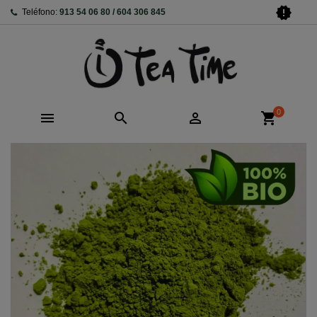
new_releases
Teléfono:
913 54 06 80 / 604 306 845
0



shopping_cart