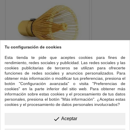
Tu configuración de cookies
Esta tienda te pide que aceptes cookies para fines de
rendimiento, redes sociales y publicidad. Las redes sociales y las
cookies publicitarias de terceros se utilizan para ofrecerte
CHASEN - ESCOBILLA DE BAMBÚ
CHASHAKU - C
funciones de redes sociales y anuncios personalizados. Para
PARA MATCHA
PARA
obtener más información o modificar tus preferencias, presiona el
Fabricada a mano a partir de un solo trozo de
Para preparar tu
botón "Configuración avanzada" o visita "Preferencias de
bambú, sus 100 puntas baten el té con el
cantidad idónea de 
cookies" en la parte inferior del sitio web. Para obtener más
agua hasta lograr un matcha de textura
ceremonia 
información sobre estas cookies y el procesamiento de tus datos
perfecta. La escobilla Chasen de bambú es
personales, presiona el botón "Más información". ¿Aceptas estas
muy aconsejable para preparar un buen té
Precio
P
15,00 €
5
cookies y el procesamiento de datos personales involucrados?
Matcha, y totalmente imprescindible en la


ceremonia del té japonesa.
Añadir al carrito
Aña
done
Aceptar
16 OTROS PRODUCTOS EN LA MISMA CATEGORÍA: