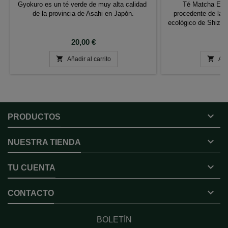
Gyokuro es un té verde de muy alta calidad
Té Matcha Emp
de la provincia de Asahi en Japón.
procedente de las 
ecológico de Shizu
pr
Precio
P
20,00 €
2


Añadir al carrito
Aña

PRODUCTOS

NUESTRA TIENDA

TU CUENTA

CONTACTO
BOLETÍN