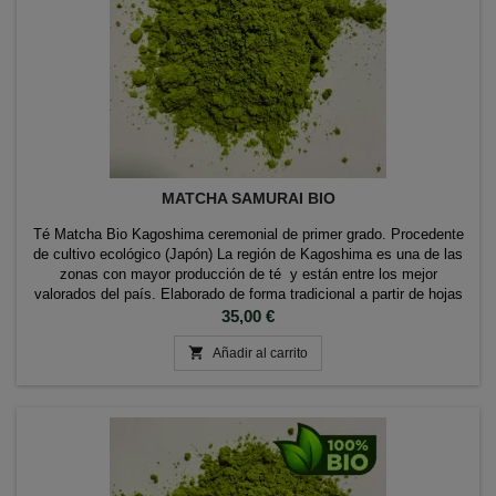
MATCHA SAMURAI BIO
Té Matcha Bio Kagoshima ceremonial de primer grado. Procedente
de cultivo ecológico (Japón) La región de Kagoshima es una de las
zonas con mayor producción de té y están entre los mejor
valorados del país. Elaborado de forma tradicional a partir de hojas
de Té Matcha de gran calidad delicadamente molidas, su color verde
Precio
35,00 €
intenso y luminoso se...

Añadir al carrito