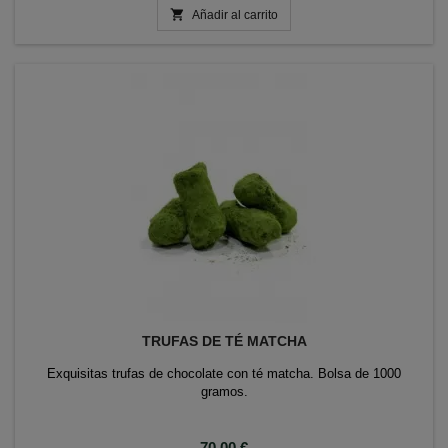

Añadir al carrito
TRUFAS DE TÉ MATCHA
Exquisitas trufas de chocolate con té matcha. Bolsa de 1000
gramos.
Precio
70,00 €