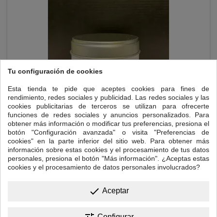
Tu configuración de cookies
Esta tienda te pide que aceptes cookies para fines de
rendimiento, redes sociales y publicidad. Las redes sociales y las
cookies publicitarias de terceros se utilizan para ofrecerte
funciones de redes sociales y anuncios personalizados. Para
MATCHA CEREMONIAL BIO HOSEKI 30 GR
obtener más información o modificar tus preferencias, presiona el
botón "Configuración avanzada" o visita "Preferencias de
Lata que contiene 30 gr de Matcha Hoseki Matcha ceremonial de
cookies" en la parte inferior del sitio web. Para obtener más
primer grado. 100% orgánico, de la más alta calidad de las
información sobre estas cookies y el procesamiento de tus datos
plantaciones de Uji, Kyoto. Ligeramente dulce y de un verde
personales, presiona el botón "Más información". ¿Aceptas estas
vibrante.
cookies y el procesamiento de datos personales involucrados?
Precio
25,00 €
done

Añadir al carrito
Aceptar
Configurar