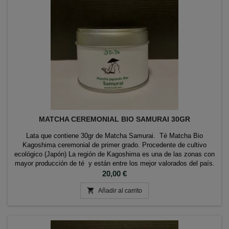
MATCHA CEREMONIAL BIO SAMURAI 30GR
Lata que contiene 30gr de Matcha Samurai. Té Matcha Bio
Kagoshima ceremonial de primer grado. Procedente de cultivo
ecológico (Japón) La región de Kagoshima es una de las zonas con
mayor producción de té y están entre los mejor valorados del país.
Elaborado de forma tradicional a partir de hojas de Té Matcha de
Precio
20,00 €
gran calidad delicadamente molidas, su...

Añadir al carrito