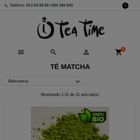
new_releases
Teléfono:
913 54 06 80 / 604 306 845
0



shopping_cart
TÉ MATCHA

Relevancia
Mostrando 1-11 de 11 artículo(s)