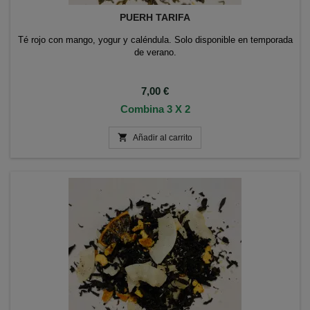
PUERH TARIFA
Té rojo con mango, yogur y caléndula. Solo disponible en temporada
de verano.
Precio
7,00 €
Combina 3 X 2

Añadir al carrito