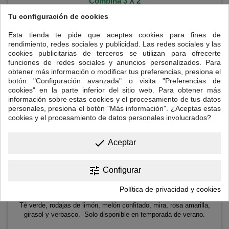
Combina 3 X 2
Tu configuración de cookies

Añadir al carrito
Esta tienda te pide que aceptes cookies para fines de
rendimiento, redes sociales y publicidad. Las redes sociales y las
cookies publicitarias de terceros se utilizan para ofrecerte
funciones de redes sociales y anuncios personalizados. Para
obtener más información o modificar tus preferencias, presiona el
botón "Configuración avanzada" o visita "Preferencias de
cookies" en la parte inferior del sitio web. Para obtener más
información sobre estas cookies y el procesamiento de tus datos
personales, presiona el botón "Más información". ¿Aceptas estas
cookies y el procesamiento de datos personales involucrados?
done
Aceptar
tune
Configurar
TÉ VERDE MISS SUNSHINE
Política de privacidad y cookies
Té verde, rodajas de limón, melón confitado, mira, rosa amarilla,
girasol y verbasco. Solo disponible en temporada de verano.