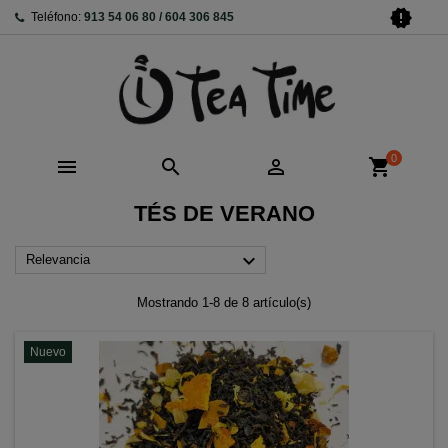
new_releases
Teléfono:
913 54 06 80 / 604 306 845
0



shopping_cart
TÉS DE VERANO

Relevancia
Mostrando 1-8 de 8 artículo(s)
Nuevo