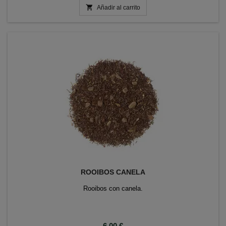

Añadir al carrito
ROOIBOS CANELA
Rooibos con canela.
Precio
6,00 €