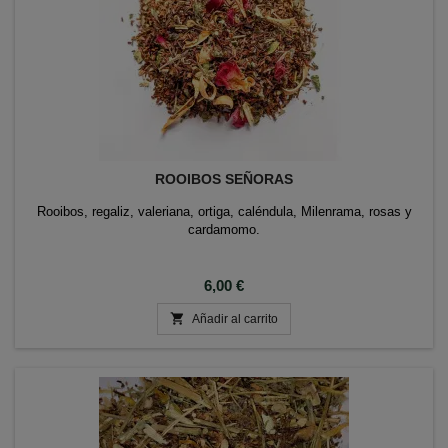
ROOIBOS SEÑORAS
Rooibos, regaliz, valeriana, ortiga, caléndula, Milenrama, rosas y
cardamomo.
Precio
6,00 €

Añadir al carrito