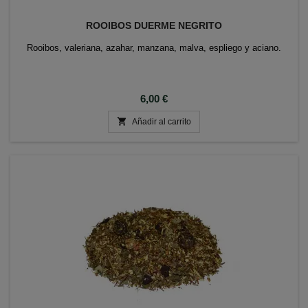
ROOIBOS DUERME NEGRITO
Rooibos, valeriana, azahar, manzana, malva, espliego y aciano.
Precio
6,00 €

Añadir al carrito