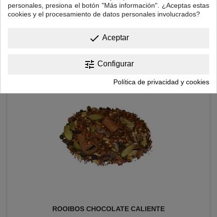
personales, presiona el botón "Más información". ¿Aceptas estas
cookies y el procesamiento de datos personales involucrados?
Precio
6,00 €
done
Aceptar

Añadir al carrito
tune
Configurar
Política de privacidad y cookies
ROOIBOS CHOCOLATE CALIENTE