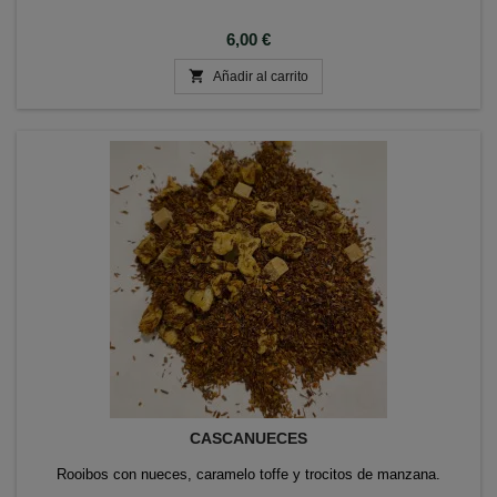
Precio
6,00 €

Añadir al carrito
CASCANUECES
Rooibos con nueces, caramelo toffe y trocitos de manzana.