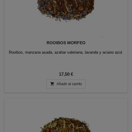
ROOIBOS MORFEO
Rooibos, manzana asada, azahar valeriana, lavanda y aciano azul.
Precio
17,50 €

Añadir al carrito