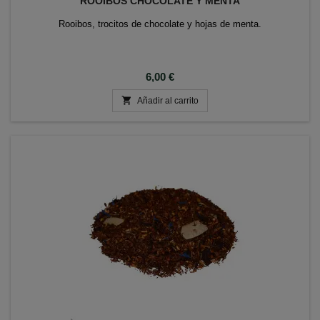
ROOIBOS CHOCOLATE Y MENTA
Rooibos, trocitos de chocolate y hojas de menta.
Precio
6,00 €

Añadir al carrito