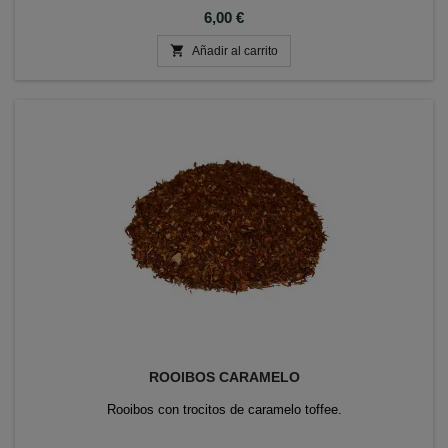
Precio
6,00 €

Añadir al carrito
ROOIBOS CARAMELO
Rooibos con trocitos de caramelo toffee.