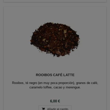
ROOIBOS CAFÉ LATTE
Rooibos, té negro (en muy poca proporción), granos de café,
caramelo toffee, cacao y merengue.
Precio
6,00 €

Añadir al carrito