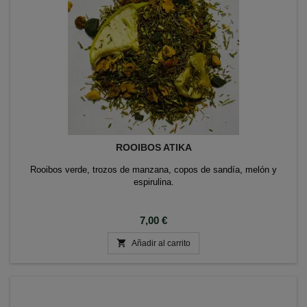
ROOIBOS ATIKA
Rooibos verde, trozos de manzana, copos de sandía, melón y
espirulina.
Precio
7,00 €

Añadir al carrito