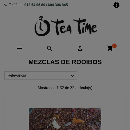
new_releases
Teléfono:
913 54 06 80 / 604 306 845
0



shopping_cart
MEZCLAS DE ROOIBOS

Relevancia
Mostrando 1-32 de 32 artículo(s)