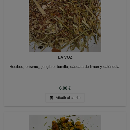
LA VOZ
Rooibos, erísimo,, jengibre, tomillo, cáscara de limón y caléndula.
Precio
6,00 €

Añadir al carrito