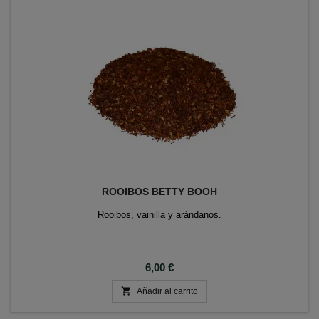
ROOIBOS BETTY BOOH
Rooibos, vainilla y arándanos.
Precio
6,00 €

Añadir al carrito