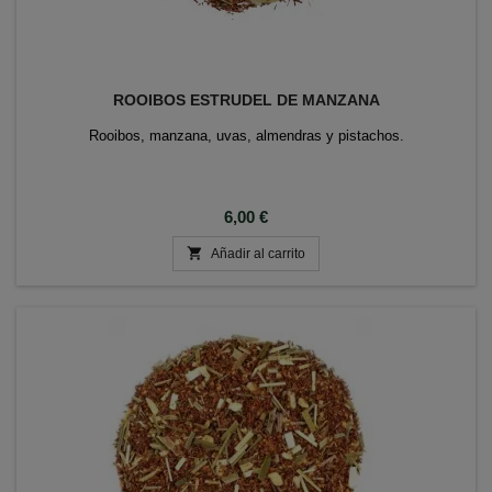
ROOIBOS ESTRUDEL DE MANZANA
Rooibos, manzana, uvas, almendras y pistachos.
Precio
6,00 €

Añadir al carrito