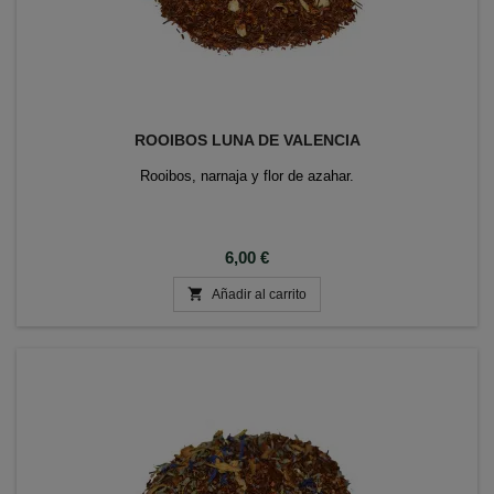
ROOIBOS LUNA DE VALENCIA
Rooibos, narnaja y flor de azahar.
Precio
6,00 €

Añadir al carrito