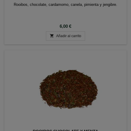
Rooibos, chocolate, cardamomo, canela, pimienta y jengibre.
Precio
6,00 €

Añadir al carrito