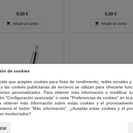
Precio
Precio
8,50 €
5,50 €


Añadir al carrito
Añadir al carrito
ión de cookies
 pide que aceptes cookies para fines de rendimiento, redes sociales y 
y las cookies publicitarias de terceros se utilizan para ofrecerte fun
ncios personalizados. Para obtener más información o modificar tu
ón "Configuración avanzada" o visita "Preferencias de cookies" en la pa
ra obtener más información sobre estas cookies y el procesamient
resiona el botón "Más información". ¿Aceptas estas cookies y el pr
es involucrados?
CERO INOX. PARA SERVIR TÉ
INCIENSO NAG CHAMP
O CAFÉ 18 CM
rar
dondeada de acero inoxidable para
INCIENSO NAG CHAMP