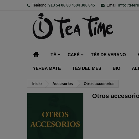
Teléfono:
913 54 06 80 / 604 306 845
Email:
info@teter
TÉ
CAFÉ
TÉS DE VERANO
YERBA MATE
TÉS DEL MES
BIO
AL
Inicio
Accesorios
Otros accesorios
Otros accesori