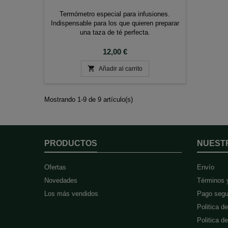
Termómetro especial para infusiones.
Indispensable para los que quieren preparar
una taza de té perfecta.
Precio
12,00 €

Añadir al carrito
Mostrando 1-9 de 9 artículo(s)
PRODUCTOS
NUEST
Ofertas
Envío
Novedades
Términos 
Los más vendidos
Pago segu
Politica d
Politica d