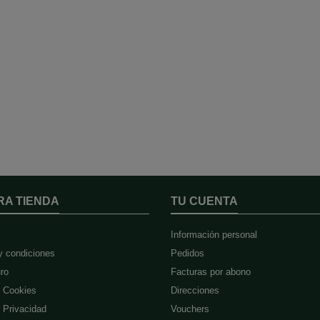
RA TIENDA
TU CUENTA
Información personal
y condiciones
Pedidos
ro
Facturas por abono
e Cookies
Direcciones
e Privacidad
Vouchers