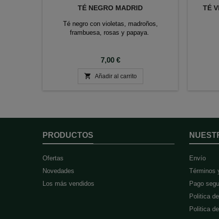
TÉ NEGRO MADRID
TÉ 
Té negro con violetas, madroños,
frambuesa, rosas y papaya.
Precio
7,00 €

Añadir al carrito
PRODUCTOS
NUEST
Ofertas
Envío
Novedades
Términos 
Los más vendidos
Pago segu
Politica d
Politica d