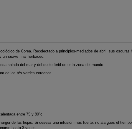
ecológico de Corea. Recolectado a principios-mediados de abril, sus oscuras h
y un suave final herbáceo.
risa salada del mar y del suelo fértil de esta zona del mundo.
um de los tés verdes coreanos.
alentada entre 75 y 80ºc.
margor de las hojas. Si deseas una infusión más fuerte, no alargues el tiempo
onarse hasta 3 veces.