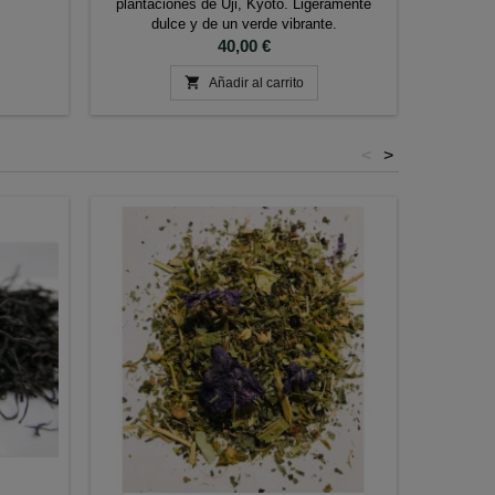
plantaciones de Uji, Kyoto. Ligeramente
dulce y de un verde vibrante.
Precio
40,00 €

Añadir al carrito
<
>