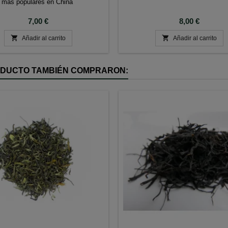
más populares en China
Precio
Precio
7,00 €
8,00 €


Añadir al carrito
Añadir al carrito
RODUCTO TAMBIÉN COMPRARON: