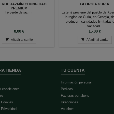
VERDE JAZMÍN CHUNG HAO
GEORGIA GURIA
PREMIUM
Té verde de jazmín
Este té proviene del pueblo de Kve
la región de Guria, en Georgia, d
producen cantidades limitadas 
variedad.
Precio
Precio
8,00 €
15,00 €


Añadir al carrito
Añadir al carrito
RA TIENDA
TU CUENTA
Información personal
y condiciones
Pedidos
ro
Facturas por abono
e Cookies
Direcciones
e Privacidad
Vouchers