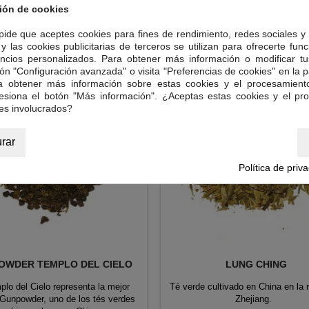
ión de cookies
 pide que aceptes cookies para fines de rendimiento, redes sociales y 
RÍA:
y las cookies publicitarias de terceros se utilizan para ofrecerte fun
ncios personalizados. Para obtener más información o modificar tu
ón "Configuración avanzada" o visita "Preferencias de cookies" en la pa
ra obtener más información sobre estas cookies y el procesamient
resiona el botón "Más información". ¿Aceptas estas cookies y el pr
es involucrados?
rar
Política de priv
OWDER TEMPLO DEL CIELO
LUNG CHING
plo del Cielo representa la mejor
Té verde cultivado en China en la 
 Gunpowder, uno de los tés verdes
Zhejiang.