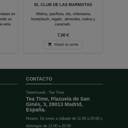
EL CLUB DE LAS MARMOTAS
nobani en
Melisa, pasiflora, tila, milenrama,
El Chun
onde se
honeybush, regaliz, almendra, malva y
chinos
de esta
caramelo.
Precio
7,00 €

Añadir al carrito
CONTACTO
Teterimundi - Tea Time
Tea Time, Plazuela de San
Ginés, 3, 28013 Madrid,
España.
Horario: De lunes a sábado de 11:00 a 20:00 y
domingos de 12:00 a 20:00