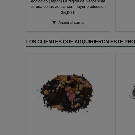
ecológico (Japón) La región de Kagoshima
es una de las zonas con mayor producción
de té y están entre los mejor valorados del
Precio
35,00 €
país. Elaborado de forma tradicional a partir

de hojas de Té Matcha de gran calidad
Añadir al carrito
delicadamente molidas, su color verde
intenso y luminoso se...
LOS CLIENTES QUE ADQUIRIERON ESTE P