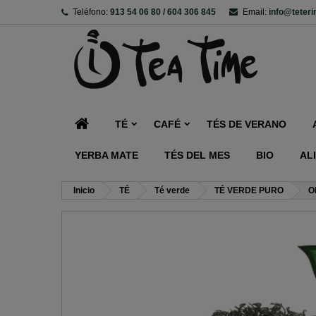
Teléfono:
913 54 06 80 / 604 306 845
Email:
info@teter
TÉ
CAFÉ
TÉS DE VERANO
YERBA MATE
TÉS DEL MES
BIO
AL
Inicio
TÉ
Té verde
TÉ VERDE PURO
O