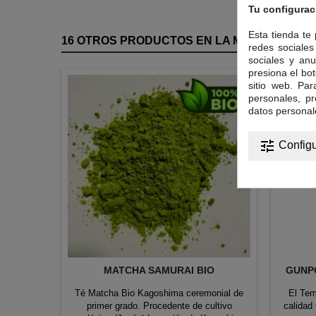
Tu configurac
Esta tienda te
16 OTROS PRODUCTOS EN LA MISMA CATEGO
redes sociales 
sociales y anu
presiona el bot
sitio web. Pa
personales, p
datos personal
tune
Configu
MATCHA SAMURAI BIO
GUNP
Té Matcha Bio Kagoshima ceremonial de
El Tem
primer grado. Procedente de cultivo
calidad