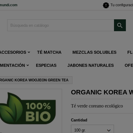
new_releases
imundi.com
Tu configurac

ACCESORIOS
TÉ MATCHA
MEZCLAS SOLUBLES
FL
IMENTACIÓN
ESPECIAS
JABONES NATURALES
OF
RGANIC KOREA WOOJEON GREEN TEA
ORGANIC KOREA 
Té verde coreano ecológico
Cantidad