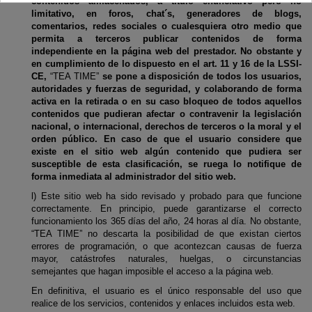
contenidos almacenados, a título enunciativo pero no
limitativo, en foros, chat´s, generadores de blogs,
comentarios, redes sociales o cualesquiera otro medio que
permita a terceros publicar contenidos de forma
independiente en la página web del prestador. No obstante y
en cumplimiento de lo dispuesto en el art. 11 y 16 de la LSSI-
CE,
“TEA TIME”
se pone a disposición de todos los usuarios,
autoridades y fuerzas de seguridad, y colaborando de forma
activa en la retirada o en su caso bloqueo de todos aquellos
contenidos que pudieran afectar o contravenir la legislación
nacional, o internacional, derechos de terceros o la moral y el
orden público. En caso de que el usuario considere que
existe en el sitio web algún contenido que pudiera ser
susceptible de esta clasificación, se ruega lo notifique de
forma inmediata al administrador del sitio web.
l) Este sitio web ha sido revisado y probado para que funcione
correctamente. En principio, puede garantizarse el correcto
funcionamiento los 365 días del año, 24 horas al día. No obstante,
“TEA TIME” no descarta la posibilidad de que existan ciertos
errores de programación, o que acontezcan causas de fuerza
mayor, catástrofes naturales, huelgas, o circunstancias
semejantes que hagan imposible el acceso a la página web.
En definitiva, el usuario es el único responsable del uso que
realice de los servicios, contenidos y enlaces incluidos esta web.