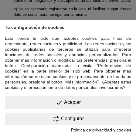
salvo error tipográfico, y susceptibles de cambios sin previo aviso.
e) No es necesario registrarse en la web, ni facilitar ningún tipo de
dato personal, para navegar por la misma.
f) “TEA TIME” no puede garantizar el funcionamiento
Tu configuración de cookies
ininterrumpido o totalmente libre de errores de esta web. Por tanto,
no nos hacemos responsables de ningún daño causado por el uso
Esta tienda te pide que aceptes cookies para fines de
de este sitio.
rendimiento, redes sociales y publicidad. Las redes sociales y las
g) “TEA TIME” ofrece sus servicios y productos de manera
cookies publicitarias de terceros se utilizan para ofrecerte
indefinida, pudiendo, no obstante, suspender la prestación de los
funciones de redes sociales y anuncios personalizados. Para
mismos, unilateralmente y sin previo aviso.
obtener más información o modificar tus preferencias, presiona el
botón "Configuración avanzada" o visita "Preferencias de
h) “TEA TIME” no se hará responsable de los daños y perjuicios,
cookies" en la parte inferior del sitio web. Para obtener más
propios o a terceros, producidos por un mal uso de esta web por
información sobre estas cookies y el procesamiento de tus datos
parte del cliente.
personales, presiona el botón "Más información". ¿Aceptas estas
i) El usuario se compromete a no utilizar esta web ni los servicios
cookies y el procesamiento de datos personales involucrados?
ofrecidos en ella para la realización de actividades contrarias a la
ley, al orden público o a estas condiciones.
done
Aceptar
j) “TEA TIME” no se responsabiliza de los virus que tengan su
origen en una transmisión telemática infiltrados por terceros
generados con la finalidad de obtener resultados negativos para un
tune
Configurar
sistema informático.
Política de privacidad y cookies
k)
“TEA TIME”
no se hace responsable de la información y