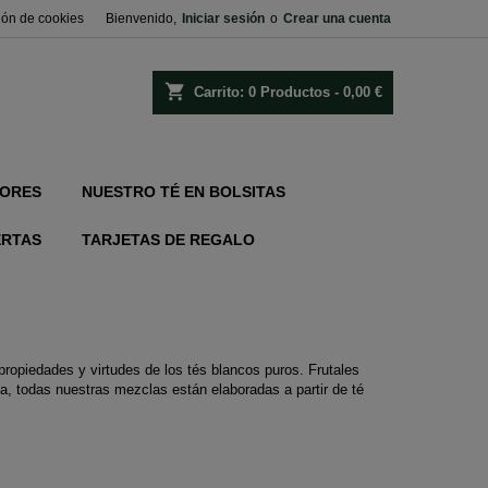
ión de cookies
Bienvenido,
Iniciar sesión
o
Crear una cuenta
shopping_cart
Carrito:
0
Productos - 0,00 €
ORES
NUESTRO TÉ EN BOLSITAS
ERTAS
TARJETAS DE REGALO
ropiedades y virtudes de los tés blancos puros. Frutales
a, todas nuestras mezclas están elaboradas a partir de té