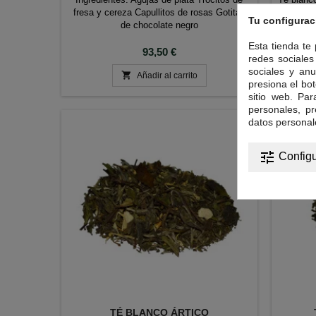
fresa y cereza Capullitos de rosas Gotitas
Tu configurac
de chocolate negro
Esta tienda te
Precio
93,50 €
redes sociales 
sociales y anu

Añadir al carrito
presiona el bot
sitio web. Pa
personales, p
datos personal
tune
Configu
TÉ BLANCO ÁRTICO