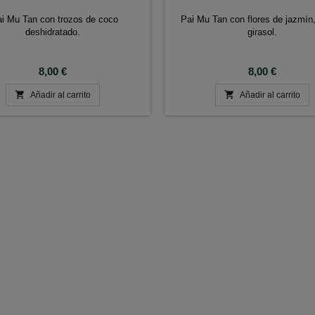
i Mu Tan con trozos de coco
Pai Mu Tan con flores de jazmín,
deshidratado.
girasol.
Precio
Precio
8,00 €
8,00 €


Añadir al carrito
Añadir al carrito