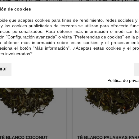
con mango y lima.
rosas y saúco.
ión de cookies
 pide que aceptes cookies para fines de rendimiento, redes sociales y 
Precio
Precio
10,00 €
10,00 €
y las cookies publicitarias de terceros se utilizan para ofrecerte fun
ncios personalizados. Para obtener más información o modificar tu


Añadir al carrito
Añadir al carrito
ón "Configuración avanzada" o visita "Preferencias de cookies" en la pa
ra obtener más información sobre estas cookies y el procesamient
resiona el botón "Más información". ¿Aceptas estas cookies y el pr
es involucrados?
rar
Política de priv
TÉ BLANCO COCONUT
TÉ BLANCO PALABRAS PARA