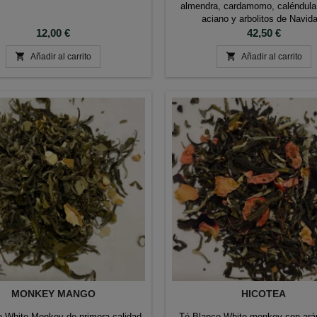
almendra, cardamomo, caléndula,
aciano y arbolitos de Navid
Precio
Precio
12,00 €
42,50 €


Añadir al carrito
Añadir al carrito
MONKEY MANGO
HICOTEA
o White Monkey de primera calidad
Té Blanco White monkey con ará