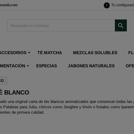
new_releases
imundi.com
Tu configurac

ACCESORIOS
TÉ MATCHA
MEZCLAS SOLUBLES
FL
IMENTACIÓN
ESPECIAS
JABONES NATURALES
OF
CO
É BLANCO
do una original carta de tés blancos aromatizados que conservan todas las p
 Palabras para Julia, citricos como Jengibre y limón o frutales como Ipanem
ientes de primera calidad.