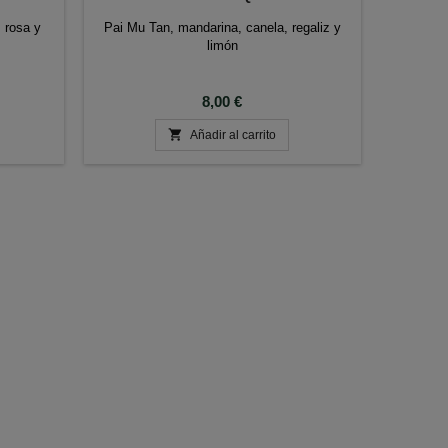
 rosa y
Pai Mu Tan, mandarina, canela, regaliz y
limón
Precio
8,00 €

Añadir al carrito