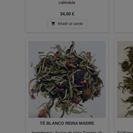
caléndula
Precio
34,00 €

Añadir al carrito
TÉ BLANCO REINA MADRE
Ingredientes: Agujas de plata Trocitos de
Té blanc