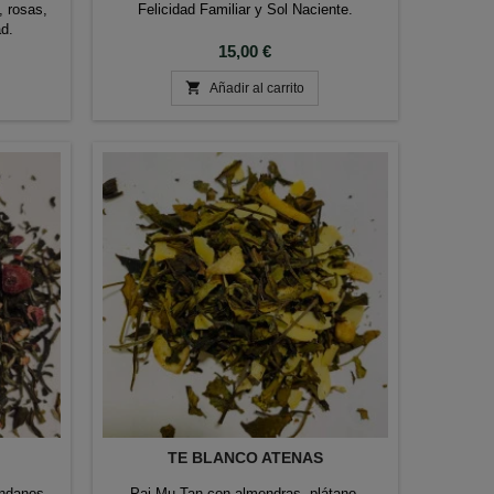
 rosas,
Felicidad Familiar y Sol Naciente.
ad.
Precio
15,00 €

Añadir al carrito
TE BLANCO ATENAS
ndanos,
Pai Mu Tan con almendras, plátano,