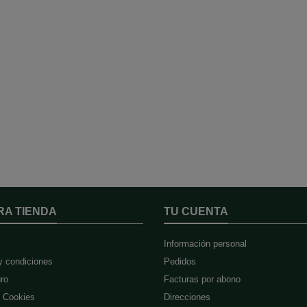
RA TIENDA
TU CUENTA
Información personal
y condiciones
Pedidos
ro
Facturas por abono
e Cookies
Direcciones