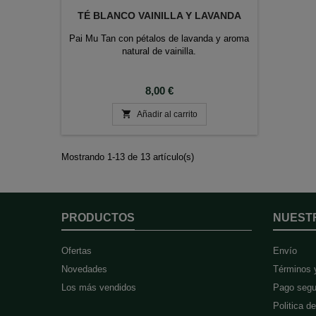
TÉ BLANCO VAINILLA Y LAVANDA
Pai Mu Tan con pétalos de lavanda y aroma
natural de vainilla.
Precio
8,00 €

Añadir al carrito
Mostrando 1-13 de 13 artículo(s)
PRODUCTOS
NUEST
Ofertas
Envío
Novedades
Términos 
Los más vendidos
Pago segu
Politica d