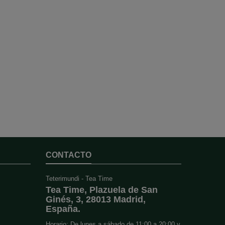
CONTACTO
Teterimundi - Tea Time
Tea Time, Plazuela de San
Ginés, 3, 28013 Madrid,
España.
Horario: De lunes a sábado de 11:00 a 20:00 y