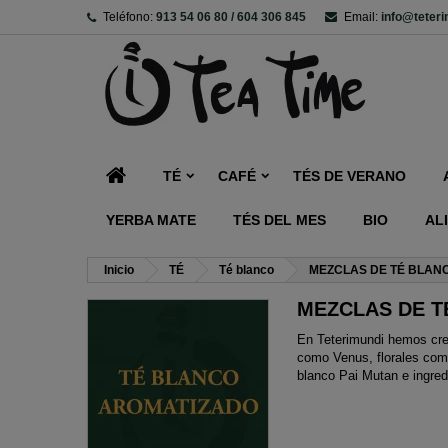
Teléfono:
913 54 06 80 / 604 306 845
Email:
info@teter
TÉ
CAFÉ
TÉS DE VERANO
YERBA MATE
TÉS DEL MES
BIO
AL
Inicio
TÉ
Té blanco
MEZCLAS DE TÉ BLAN
MEZCLAS DE T
En Teterimundi hemos crea
como Venus, florales como
blanco Pai Mutan e ingred