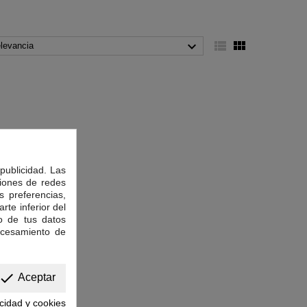



levancia
publicidad. Las
ciones de redes
s preferencias,
rte inferior del
o de tus datos
ocesamiento de
done
Aceptar
acidad y cookies