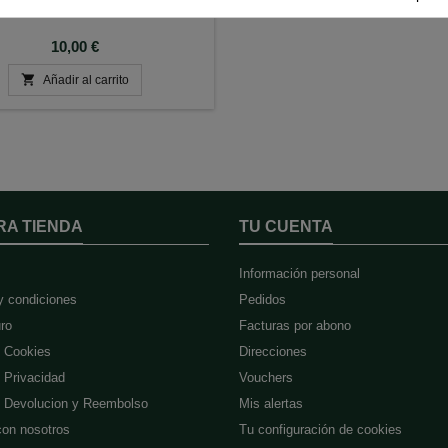
Paquete de 500gr.
Precio
10,00 €

Añadir al carrito
RA TIENDA
TU CUENTA
Información personal
y condiciones
Pedidos
ro
Facturas por abono
e Cookies
Direcciones
e Privacidad
Vouchers
de Devolucion y Reembolso
Mis alertas
con nosotros
Tu configuración de cookies