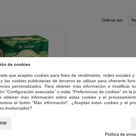
Ordenar por:
Re
ión de cookies
 pide que aceptes cookies para fines de rendimiento, redes sociales y 
y las cookies publicitarias de terceros se utilizan para ofrecerte fun
ncios personalizados. Para obtener más información o modificar tu
ón "Configuración avanzada" o visita "Preferencias de cookies" en la pa
ra obtener más información sobre estas cookies y el procesamient
resiona el botón "Más información". ¿Aceptas estas cookies y el pr
es involucrados?
A MATE LA MERCED 500GR.
rar
 mate procedente de la zona de
 la selva subtropical de Argentina.
Política de priv