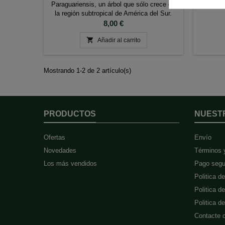
Paraguariensis, un árbol que sólo crece en
la región subtropical de América del Sur.
Energizante saludable, natural y con cero
Precio
8,00 €
contenido en azúcar, es una hierba ancestral

que te ayudará como estimulante para
Añadir al carrito
mejorar el esfuerzo intelectual y físico.
Paquete: 500gr. OFERTA...
Mostrando 1-2 de 2 artículo(s)
PRODUCTOS
NUEST
Ofertas
Envío
Novedades
Términos 
Los más vendidos
Pago segu
Politica d
Politica d
Politica 
Contacte 