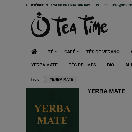
Teléfono:
913 54 06 80 / 604 306 845
Email:
info@teter
TÉ
CAFÉ
TÉS DE VERANO
YERBA MATE
TÉS DEL MES
BIO
AL
Inicio
YERBA MATE
YERBA MATE