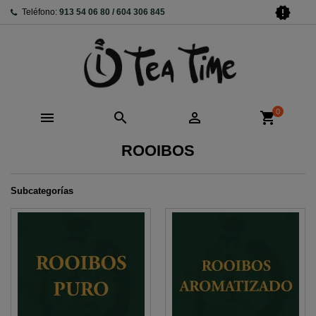
new_releases
Teléfono:
913 54 06 80 / 604 306 845
0



shopping_cart
ROOIBOS
Subcategorías