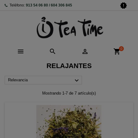
new_releases
Teléfono:
913 54 06 80 / 604 306 845
0



shopping_cart
RELAJANTES

Relevancia
Mostrando 1-7 de 7 artículo(s)