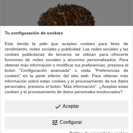
Tu configuración de cookies
Esta tienda te pide que aceptes cookies para fines de
rendimiento, redes sociales y publicidad. Las redes sociales y las
cookies publicitarias de terceros se utilizan para ofrecerte
funciones de redes sociales y anuncios personalizados. Para
ROOIBOS MORFEO
obtener más información o modificar tus preferencias, presiona el
botón "Configuración avanzada" o visita "Preferencias de
Rooibos, manzana asada, azahar valeriana, lavanda y aciano azul.
cookies" en la parte inferior del sitio web. Para obtener más
información sobre estas cookies y el procesamiento de tus datos
personales, presiona el botón "Más información". ¿Aceptas estas
cookies y el procesamiento de datos personales involucrados?
Precio
17,50 €
done

Añadir al carrito
Aceptar
tune
Configurar