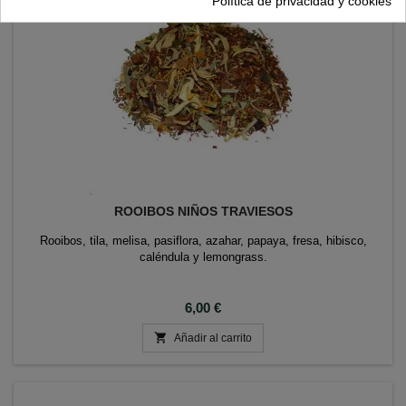
Política de privacidad y cookies
ROOIBOS NIÑOS TRAVIESOS
Rooibos, tila, melisa, pasiflora, azahar, papaya, fresa, hibisco,
caléndula y lemongrass.
Precio
6,00 €

Añadir al carrito