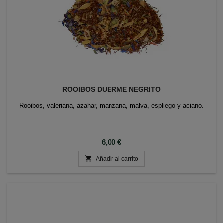
ROOIBOS DUERME NEGRITO
Rooibos, valeriana, azahar, manzana, malva, espliego y aciano.
Precio
6,00 €

Añadir al carrito