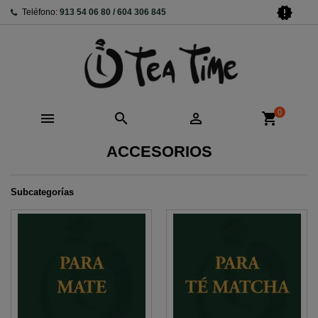
new_releases
Teléfono:
913 54 06 80 / 604 306 845
0



shopping_cart
ACCESORIOS
Subcategorías