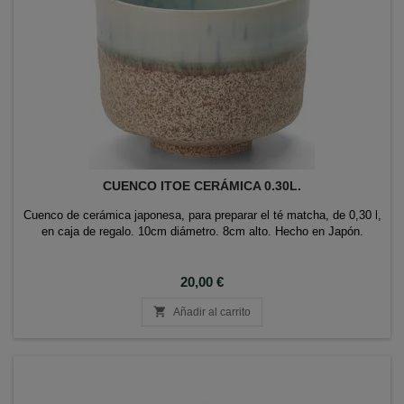
CUENCO ITOE CERÁMICA 0.30L.
Cuenco de cerámica japonesa, para preparar el té matcha, de 0,30 l,
en caja de regalo. 10cm diámetro. 8cm alto. Hecho en Japón.
Precio
20,00 €

Añadir al carrito