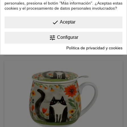
personales, presiona el botón "Más información". ¿Aceptas estas
TAZA POPPIES CON INFUSOR
cookies y el procesamiento de datos personales involucrados?
Taza de porcelana fina, con tapa, de 0,40 l. Incluye filtro de acero
done
inoxidable, en caja de regalo.
Aceptar
tune
Precio
Configurar
15,00 €

Añadir al carrito
Política de privacidad y cookies