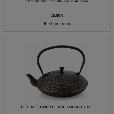
13cm diámetro. 7cm alto. Hecho en Japón.
Precio
15,00 €

Añadir al carrito
TETERA FLOWER HIERRO COLADO 1.10 L