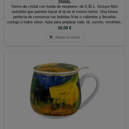
350ML
Termo de cristal con funda de neopreno, de 0,35 L. Incluye filtro
extraíble que permite hacer el té en el mismo termo. Una forma
perfecta de conservar tus bebidas frías o calientes y llevarlas
contigo a todos sitios. Apta para preparar café, té, zumos, smothies,
batidos, té helado... Marca: Flowtea
Precio
30,00 €

Añadir al carrito