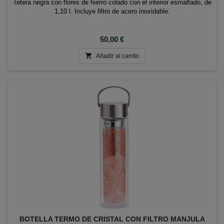
Tetera negra con flores de hierro colado con el interior esmaltado, de
1,10 l. Incluye filtro de acero inoxidable.
Precio
50,00 €

Añadir al carrito
BOTELLA TERMO DE CRISTAL CON FILTRO MANJULA