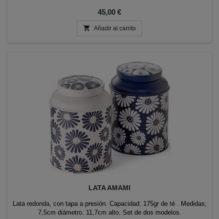
Precio
45,00 €

Añadir al carrito
LATA AMAMI
Lata redonda, con tapa a presión. Capacidad: 175gr de té . Medidas;
7,5cm diámetro. 11,7cm alto. Set de dos modelos.