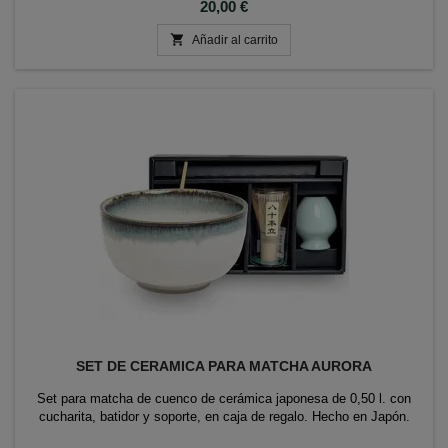
Precio
20,00 €

Añadir al carrito
SET DE CERAMICA PARA MATCHA AURORA
Set para matcha de cuenco de cerámica japonesa de 0,50 l. con
cucharita, batidor y soporte, en caja de regalo. Hecho en Japón.