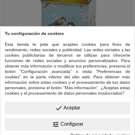
Tu configuración de cookies
Esta tienda te pide que aceptes cookies para fines de
rendimiento, redes sociales y publicidad. Las redes sociales y las
cookies publicitarias de terceros se utilizan para ofrecerte
funciones de redes sociales y anuncios personalizados. Para
LATA GARDEN, PARA 125 GR.
obtener más información o modificar tus preferencias, presiona el
botón "Configuración avanzada" o visita "Preferencias de
Lata cuadrada con tapa de bisagra, para la conservación de 125 gr.
cookies" en la parte inferior del sitio web. Para obtener más
de té. Medidas: 7,5 x 7,5 x 9,5 cm.
información sobre estas cookies y el procesamiento de tus datos
personales, presiona el botón "Más información". ¿Aceptas estas
cookies y el procesamiento de datos personales involucrados?
Precio
5,00 €
done

Añadir al carrito
Aceptar
tune
Configurar