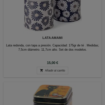
LATA AMAMI
Lata redonda, con tapa a presión. Capacidad: 175gr de té . Medidas;
7,5cm diámetro. 11,7cm alto. Set de dos modelos.
Precio
15,00 €

Añadir al carrito