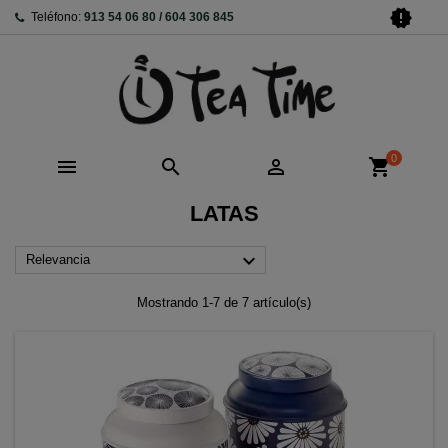
new_releases
Teléfono:
913 54 06 80 / 604 306 845
0



shopping_cart
LATAS

Relevancia
Mostrando 1-7 de 7 artículo(s)