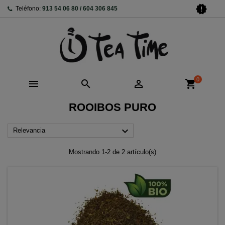
new_releases
Teléfono:
913 54 06 80 / 604 306 845
0



shopping_cart
ROOIBOS PURO

Relevancia
Mostrando 1-2 de 2 artículo(s)