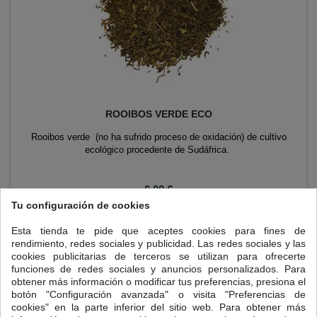
ROOIBOS VERDE ECO
Rooibos verde (no ha sufrido proceso de oxidación) de cultivo
ecológico procedente de Sudáfrica.
Precio
6,00 €
Tu configuración de cookies

Añadir al carrito
Esta tienda te pide que aceptes cookies para fines de
rendimiento, redes sociales y publicidad. Las redes sociales y las
cookies publicitarias de terceros se utilizan para ofrecerte
funciones de redes sociales y anuncios personalizados. Para
obtener más información o modificar tus preferencias, presiona el
botón "Configuración avanzada" o visita "Preferencias de
cookies" en la parte inferior del sitio web. Para obtener más