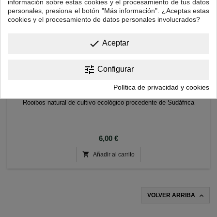
información sobre estas cookies y el procesamiento de tus datos
personales, presiona el botón "Más información". ¿Aceptas estas
cookies y el procesamiento de datos personales involucrados?
done
Aceptar
tune
Configurar
ROOIBOS ECOLÓGICO
Política de privacidad y cookies
Rooibos natural de cultivo ecológico procedente de Sudáfrica
Precio
6,00 €

Añadir al carrito

VOLVER ARRIBA