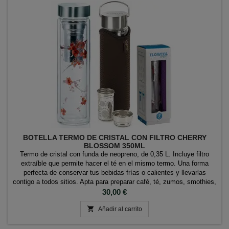
BOTELLA TERMO DE CRISTAL CON FILTRO CHERRY
BLOSSOM 350ML
Termo de cristal con funda de neopreno, de 0,35 L. Incluye filtro
extraíble que permite hacer el té en el mismo termo. Una forma
perfecta de conservar tus bebidas frías o calientes y llevarlas
contigo a todos sitios. Apta para preparar café, té, zumos, smothies,
batidos, té helado... Marca: Flowtea
Precio
30,00 €

Añadir al carrito