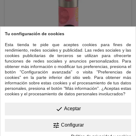
Tu configuración de cookies
Esta tienda te pide que aceptes cookies para fines de
rendimiento, redes sociales y publicidad. Las redes sociales y las
cookies publicitarias de terceros se utilizan para ofrecerte
funciones de redes sociales y anuncios personalizados. Para
BOTELLA TERMO CON FILTRO GEISHA 500ML
obtener más información o modificar tus preferencias, presiona el
botón "Configuración avanzada" o visita "Preferencias de
Termo metal geisha, con filtro 0,5l
cookies" en la parte inferior del sitio web. Para obtener más
información sobre estas cookies y el procesamiento de tus datos
personales, presiona el botón "Más información". ¿Aceptas estas
cookies y el procesamiento de datos personales involucrados?
Precio
35,00 €
done

Añadir al carrito
Aceptar
tune
Configurar