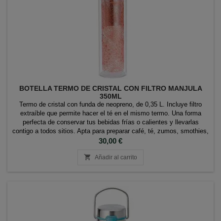
BOTELLA TERMO DE CRISTAL CON FILTRO MANJULA
350ML
Termo de cristal con funda de neopreno, de 0,35 L. Incluye filtro
extraíble que permite hacer el té en el mismo termo. Una forma
perfecta de conservar tus bebidas frías o calientes y llevarlas
contigo a todos sitios. Apta para preparar café, té, zumos, smothies,
batidos, té helado... Marca: Flowtea
Precio
30,00 €

Añadir al carrito