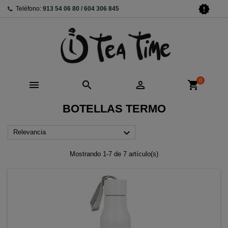
new_releases
Teléfono:
913 54 06 80 / 604 306 845
0



shopping_cart
BOTELLAS TERMO

Relevancia
Mostrando 1-7 de 7 artículo(s)