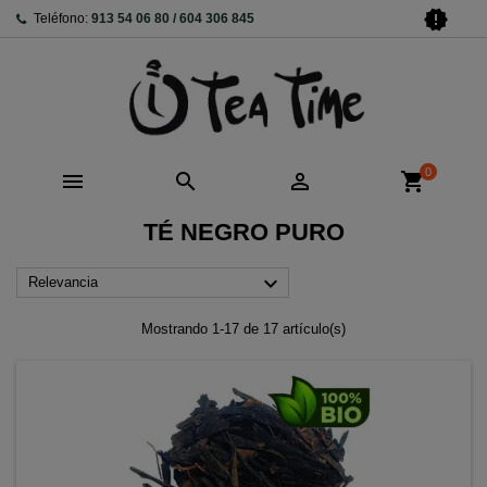
new_releases
Teléfono:
913 54 06 80 / 604 306 845
0



shopping_cart
TÉ NEGRO PURO

Relevancia
Mostrando 1-17 de 17 artículo(s)