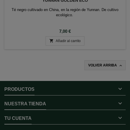
YUNNAN GOLDEN ECO
Té negro cultivado en China, en la región de Yunnan. De cultivo
ecológico.
Precio
7,00 €

Añadir al carrito

VOLVER ARRIBA

PRODUCTOS

NUESTRA TIENDA

TU CUENTA