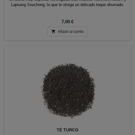
Lapsang Souchong, lo que le otorga un delicado toque ahumado.
Precio
7,00 €

Añadir al carrito
TÉ TURCO