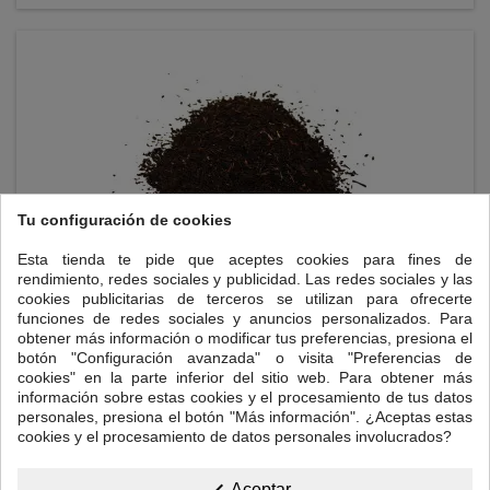
Tu configuración de cookies
Esta tienda te pide que aceptes cookies para fines de
rendimiento, redes sociales y publicidad. Las redes sociales y las
cookies publicitarias de terceros se utilizan para ofrecerte
funciones de redes sociales y anuncios personalizados. Para
IRISH BREAKFAST
obtener más información o modificar tus preferencias, presiona el
botón "Configuración avanzada" o visita "Preferencias de
Uno de los blends más fuertes en su categoría, combina diferentes
cookies" en la parte inferior del sitio web. Para obtener más
tés de la región de Assam.
información sobre estas cookies y el procesamiento de tus datos
personales, presiona el botón "Más información". ¿Aceptas estas
cookies y el procesamiento de datos personales involucrados?
Precio
7,00 €

Añadir al carrito
Aceptar