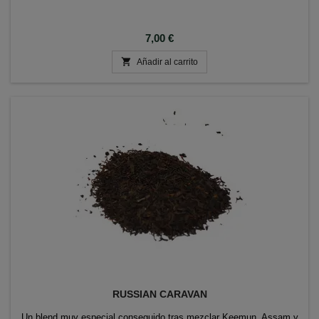
Precio
7,00 €

Añadir al carrito
RUSSIAN CARAVAN
Un blend muy especial conseguido tras mezclar Keemun, Assam y