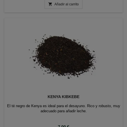

Añadir al carrito
KENYA KIBKEBE
El té negro de Kenya es ideal para el desayuno. Rico y robusto, muy
adecuado para añadir leche.
Precio
7,00 €