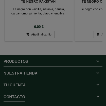
TÉ NEGRO PAKISTANÍ
TÉ NEGRO CH
Té negro con vainilla, naranja, canela,
Té negro con choc
cardamomo, pimienta, clavo y jengibre.
Precio
P
6,00 €
6


Añadir al carrito
Aña

PRODUCTOS

NUESTRA TIENDA

TU CUENTA

CONTACTO