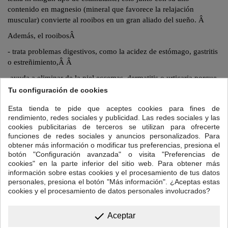
contenido en magnesio (mineral que favorece la relajación
muscular) convierte al
rooibos
en un gran aliado del sueño.
Â
Además, el
rooibos
Â
- trata problemas digestivos, como la acidez de estómago, gastritis
o estreñimiento,Â
Â
-ayuda a eliminar de la piel eccemas, dermatitis o urticaria porque
funciona como un antihistamínico naturalÂ
Â
Tu configuración de cookies
- su alto contenido en minerales (potasio, sodio, magnesio, calcio,
Esta tienda te pide que aceptes cookies para fines de
hierroâ¦ ) lo convierten en un magnífico
remineralizante
que ayuda
rendimiento, redes sociales y publicidad. Las redes sociales y las
a combatir el cansancio sin que afecte a conciliar el sueño.
Â
cookies publicitarias de terceros se utilizan para ofrecerte
funciones de redes sociales y anuncios personalizados. Para
Para preparar tu taza de Rooibos Anticatarral:
obtener más información o modificar tus preferencias, presiona el
botón "Configuración avanzada" o visita "Preferencias de
Cantidad: una cucharadita de postre colmada.
Â
cookies" en la parte inferior del sitio web. Para obtener más
información sobre estas cookies y el procesamiento de tus datos
Temperatura del agua: 95ºC
Â
personales, presiona el botón "Más información". ¿Aceptas estas
Tiempo de infusión:
5 a 7 minutos. A causa de su bajo contenido de
cookies y el procesamiento de datos personales involucrados?
curtientes, esta bebida conserva su sabor dulce aún en tiempos de
infusión superiores.
Â
done
Aceptar