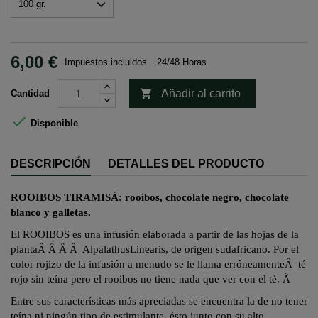
6,00 €
Impuestos incluidos
24/48 Horas

Añadir al carrito
Cantidad

Disponible
DESCRIPCIÓN
DETALLES DEL PRODUCTO
ROOIBOS TIRAMISÁ:
rooibos, chocolate negro, chocolate
blanco y galletas.
El ROOIBOS es una infusión elaborada a partir de las hojas de la
planta
Â Â Â Â
Alpalathus
Linearis
, de origen sudafricano. Por el
color rojizo de la infusión a menudo se le llama erróneamente
Â
té
rojo sin teína pero el
rooibos
no tiene nada que ver con el té.
Â
Entre sus características más apreciadas se encuentra la de no tener
teína ni ningún tipo de estimulante,
ésto
junto con su alto