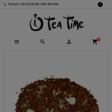
new_releases
Teléfono:
913 54 06 80 / 604 306 845
0



shopping_cart