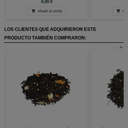
Precio
P
6,00 €
6


Añadir al carrito
Aña
LOS CLIENTES QUE ADQUIRIERON ESTE
PRODUCTO TAMBIÉN COMPRARON:
<
>