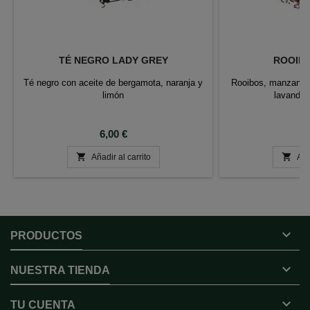
TÉ NEGRO LADY GREY
ROOIB
Té negro con aceite de bergamota, naranja y
Rooibos, manzana a
limón
lavanda 
Precio
P
6,00 €
1


Añadir al carrito
Aña

PRODUCTOS

NUESTRA TIENDA

TU CUENTA