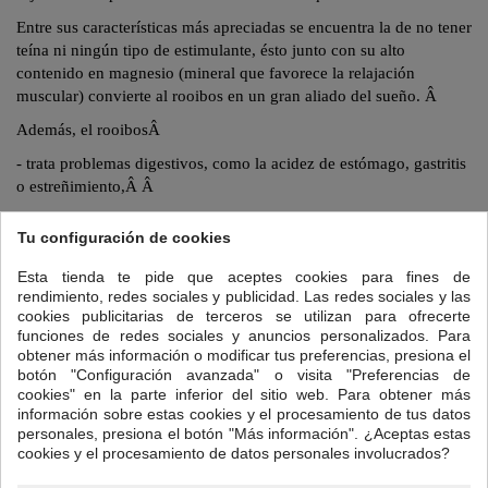
Entre sus características más apreciadas se encuentra la de no tener
teína ni ningún tipo de estimulante,
ésto
junto con su alto
contenido en magnesio (mineral que favorece la relajación
muscular) convierte al
rooibos
en un gran aliado del sueño.
Â
Además, el
rooibos
Â
- trata problemas digestivos, como la acidez de estómago, gastritis
o estreñimiento,Â
Â
-ayuda a eliminar de la piel eccemas, dermatitis o urticaria porque
Tu configuración de cookies
funciona como un antihistamínico naturalÂ
Â
Esta tienda te pide que aceptes cookies para fines de
- su alto contenido en minerales (potasio, sodio, magnesio, calcio,
rendimiento, redes sociales y publicidad. Las redes sociales y las
hierroâ¦ ) lo convierten en un magnífico
remineralizante
que ayuda
cookies publicitarias de terceros se utilizan para ofrecerte
a combatir el cansancio sin que afecte a conciliar el sueño.
Â
funciones de redes sociales y anuncios personalizados. Para
obtener más información o modificar tus preferencias, presiona el
Para preparar tu taza de Café Latte:
botón "Configuración avanzada" o visita "Preferencias de
Cantidad: una cucharadita de postre colmada.
Â
cookies" en la parte inferior del sitio web. Para obtener más
información sobre estas cookies y el procesamiento de tus datos
Temperatura del agua: 95ºC
Â
personales, presiona el botón "Más información". ¿Aceptas estas
cookies y el procesamiento de datos personales involucrados?
Tiempo de infusión:
4 min.