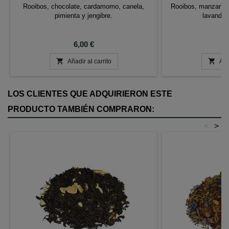
Rooibos, chocolate, cardamomo, canela,
Rooibos, manzana a
pimienta y jengibre.
lavanda 
Precio
P
6,00 €
1


Añadir al carrito
Aña
LOS CLIENTES QUE ADQUIRIERON ESTE
PRODUCTO TAMBIÉN COMPRARON:
<
>