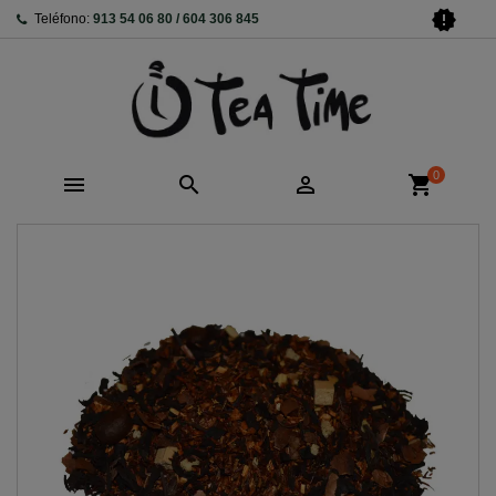
new_releases
Teléfono:
913 54 06 80 / 604 306 845
0



shopping_cart