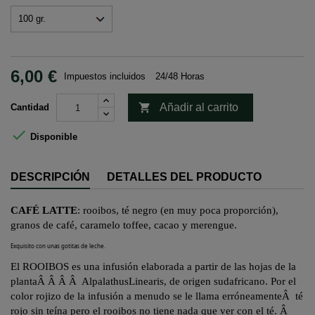
6,00 €
Impuestos incluidos
24/48 Horas

Añadir al carrito
Cantidad

Disponible
DESCRIPCIÓN
DETALLES DEL PRODUCTO
CAFÉ LATTE
:
rooibos
, té negro (en muy poca proporción),
granos de café, caramelo
toffee
, cacao y merengue.
Exquisito con unas gotitas de leche.
El ROOIBOS es una infusión elaborada a partir de las hojas de la
planta
Â Â Â Â
Alpalathus
Linearis
, de origen sudafricano. Por el
color rojizo de la infusión a menudo se le llama erróneamente
Â
té
rojo sin teína pero el
rooibos
no tiene nada que ver con el té.
Â