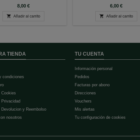
Precio
Precio
8,00 €
6,00 €


Añadir al carrito
Añadir al carrito
RA TIENDA
TU CUENTA
Información personal
y condiciones
Pedidos
ro
Facturas por abono
e Cookies
Direcciones
e Privacidad
Vouchers
de Devolucion y Reembolso
Mis alertas
con nosotros
Tu configuración de cookies