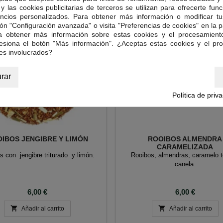
y las cookies publicitarias de terceros se utilizan para ofrecerte fun
ncios personalizados. Para obtener más información o modificar tu
ón "Configuración avanzada" o visita "Preferencias de cookies" en la pa
ra obtener más información sobre estas cookies y el procesamient
resiona el botón "Más información". ¿Aceptas estas cookies y el pr
es involucrados?
rar
Política de priv
IBOS JENGIBRE Y LIMÓN
ROOIBOS ALMENDRA
CARAMELIZADA
s con jengibre triturado y limón.
Rooibos, almendras, caramelo t
canela.
Precio
Precio
6,00 €
6,00 €


Añadir al carrito
Añadir al carrito