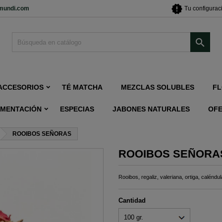
new_releases
imundi.com
Tu configurac

ACCESORIOS
TÉ MATCHA
MEZCLAS SOLUBLES
FL
IMENTACIÓN
ESPECIAS
JABONES NATURALES
OF
ROOIBOS SEÑORAS
ROOIBOS SEÑORA
Rooibos, regaliz, valeriana, ortiga, calén
Cantidad