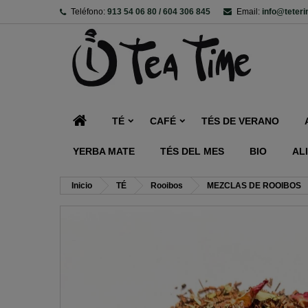
Teléfono:
913 54 06 80 / 604 306 845
Email:
info@teter
TÉ
CAFÉ
TÉS DE VERANO
YERBA MATE
TÉS DEL MES
BIO
AL
Inicio
TÉ
Rooibos
MEZCLAS DE ROOIBOS