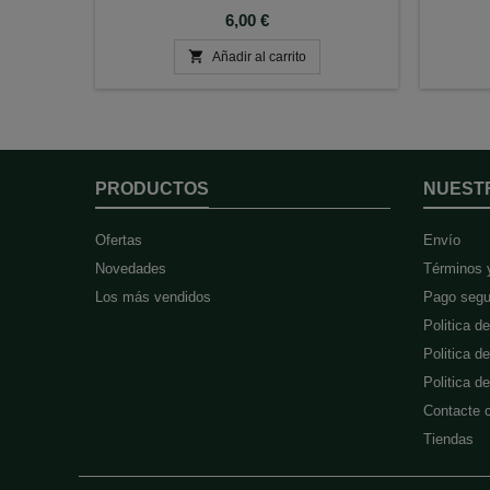
Precio
6,00 €

Añadir al carrito
PRODUCTOS
NUEST
Ofertas
Envío
Novedades
Términos 
Los más vendidos
Pago segu
Politica d
Politica d
Politica 
Contacte 
Tiendas