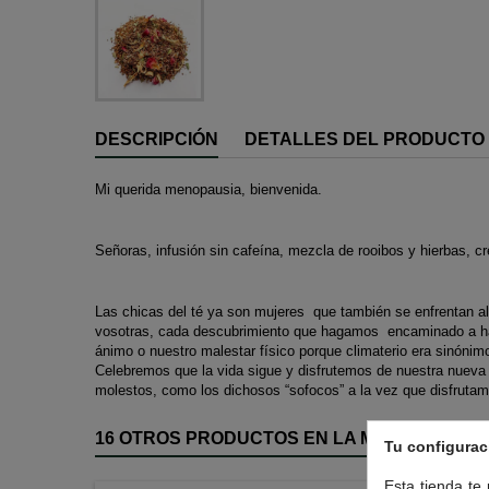
DESCRIPCIÓN
DETALLES DEL PRODUCTO
Mi querida menopausia, bienvenida.
Señoras, infusión sin cafeína, mezcla de rooibos y hierbas, c
Las chicas del té ya son mujeres que también se enfrentan al 
vosotras, cada descubrimiento que hagamos encaminado a hac
ánimo o nuestro malestar físico porque climaterio era sinóni
Celebremos que la vida sigue y disfrutemos de nuestra nueva
molestos, como los dichosos “sofocos” a la vez que disfruta
16 OTROS PRODUCTOS EN LA MISMA CATEGO
Tu configurac
Esta tienda te