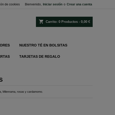
ión de cookies
Bienvenido,
Iniciar sesión
o
Crear una cuenta
shopping_cart
Carrito:
0
Productos - 0,00 €
ORES
NUESTRO TÉ EN BOLSITAS
ERTAS
TARJETAS DE REGALO
S
dula, Milenrama, rosas y cardamomo.