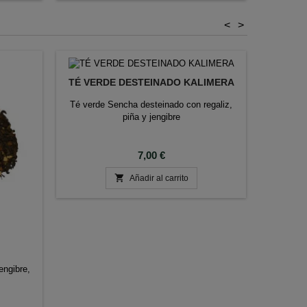
<
>
TÉ VERDE DESTEINADO KALIMERA
Té verde Sencha desteinado con regaliz,
piña y jengibre
Precio
7,00 €

Añadir al carrito
TÉ NEG
engibre,
Té negro
canela