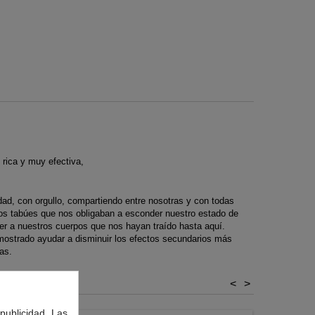
 rica y muy efectiva,
dad, con orgullo, compartiendo entre nosotras y con todas
s tabúes que nos obligaban a esconder nuestro estado de
er a nuestros cuerpos que nos hayan traído hasta aquí.
mostrado ayudar a disminuir los efectos secundarios más
as.
<
>
publicidad. Las