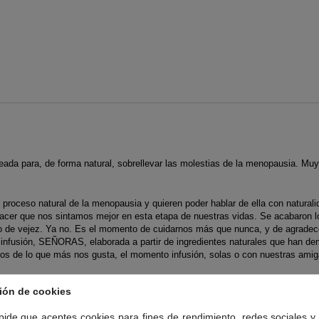
reada para, de forma natural, sobrellevar las molestias de la menopausia. Muy
proceso natural de la menopausia y quieren poder hablar de ella con naturali
er que nos sintamos mejor en esta etapa de nuestras vidas. Se acabaron lo
mo de vejez. Ya no. Es el momento de cuidarnos más que nunca, y de agradec
 infusión, SEÑORAS, elaborada a partir de ingredientes naturales que han de
mos de lo que más nos gusta, el momento infusión, solas o con nuestras amig
RÍA:
ión de cookies
 pide que aceptes cookies para fines de rendimiento, redes sociales y 