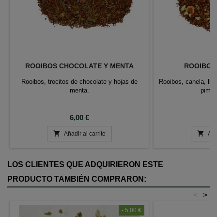
ROOIBOS CHOCOLATE Y MENTA
ROOIBOS 
Rooibos, trocitos de chocolate y hojas de
Rooibos, canela, li
menta.
pimie
Precio
P
6,00 €
6


Añadir al carrito
Aña
LOS CLIENTES QUE ADQUIRIERON ESTE
PRODUCTO TAMBIÉN COMPRARON:
<
>
- 5,00 €