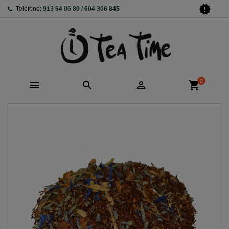
new_releases
Teléfono:
913 54 06 80 / 604 306 845
0



shopping_cart