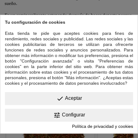
sueño.
Es un remineralizante estupendo después de hacer deporte porque
en su composición también hay una larga lista de sales minerales.
Tu configuración de cookies
Para preparar tu taza de Morfeo:
Esta tienda te pide que aceptes cookies para fines de
rendimiento, redes sociales y publicidad. Las redes sociales y las
Cantidad: una cucharadita de postre colmada.
cookies publicitarias de terceros se utilizan para ofrecerte
funciones de redes sociales y anuncios personalizados. Para
Temperatura del agua: 95ºC
obtener más información o modificar tus preferencias, presiona el
botón "Configuración avanzada" o visita "Preferencias de
cookies" en la parte inferior del sitio web. Para obtener más
Tiempo de infusión:
5 a 7 minutos.
información sobre estas cookies y el procesamiento de tus datos
personales, presiona el botón "Más información". ¿Aceptas estas
16 OTROS PRODUCTOS EN LA MISMA CATEGORÍA:
cookies y el procesamiento de datos personales involucrados?
<
>
done
Aceptar
tune
Configurar
Política de privacidad y cookies