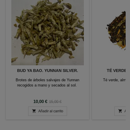
BUD YA BAO. YUNNAN SILVER.
TÉ VERDE 
Brotes de árboles salvajes de Yunnan
Té verde, almen
recogidos a mano y secados al sol.
ca
Precio
Precio
P
10,00 €
6
15,00 €
base


Añadir al carrito
Aña