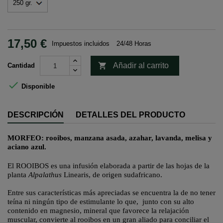
17,50 €
Impuestos incluidos
24/48 Horas

Añadir al carrito
Cantidad

Disponible
DESCRIPCIÓN
DETALLES DEL PRODUCTO
MORFEO:
rooibos
, manzana asada, azahar, lavanda, melisa y
aciano azul.
El ROOIBOS es una infusión elaborada a partir de las hojas de la
planta
Alpalathus
Linearis
, de origen sudafricano.
Entre sus características más apreciadas se encuentra la de no tener
teína ni ningún tipo de estimulante lo que, junto con su alto
contenido en magnesio, mineral que favorece la relajación
muscular, convierte al
rooibos
en un gran aliado para conciliar el