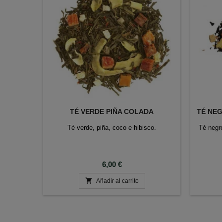
TÉ VERDE PIÑA COLADA
TÉ NE
Té verde, piña, coco e hibisco.
Té negr
Precio
6,00 €

Añadir al carrito