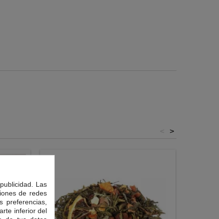
<
>
publicidad. Las
ciones de redes
s preferencias,
rte inferior del