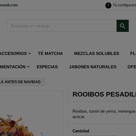
new_releases
imundi.com
Tu configurac

ACCESORIOS
TÉ MATCHA
MEZCLAS SOLUBLES
FL
IMENTACIÓN
ESPECIAS
JABONES NATURALES
OF
LA ANTES DE NAVIDAD
ROOIBOS PESADIL
Rooibos, turrón de yema, merengue,
azúcar.
Cantidad