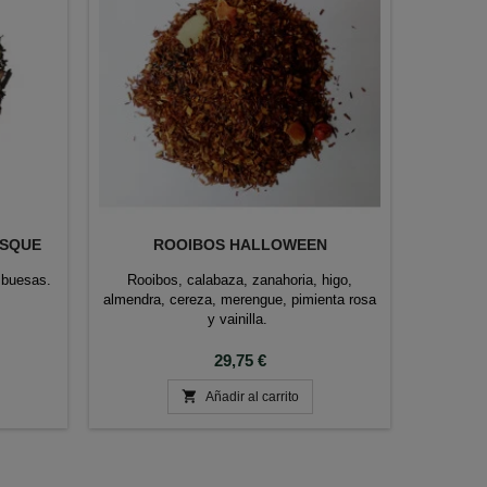
OSQUE
ROOIBOS HALLOWEEN
CA
mbuesas.
Rooibos, calabaza, zanahoria, higo,
Café ará
almendra, cereza, merengue, pimienta rosa
inglés.
y vainilla.
sabor se 
Precio
29,75 €

Añadir al carrito