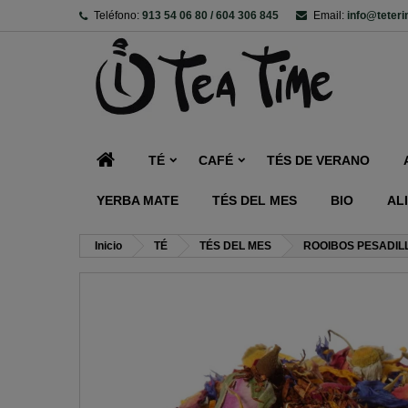
Teléfono:
913 54 06 80 / 604 306 845
Email:
info@teter
TÉ
CAFÉ
TÉS DE VERANO
YERBA MATE
TÉS DEL MES
BIO
AL
Inicio
TÉ
TÉS DEL MES
ROOIBOS PESADIL