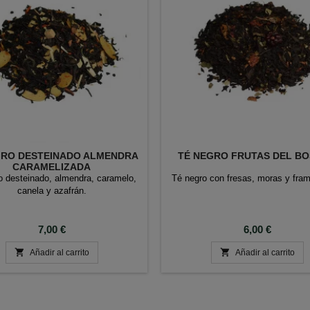
GRO DESTEINADO ALMENDRA
TÉ NEGRO FRUTAS DEL B
CARAMELIZADA
o desteinado, almendra, caramelo,
Té negro con fresas, moras y fra
canela y azafrán.
Precio
Precio
7,00 €
6,00 €


Añadir al carrito
Añadir al carrito