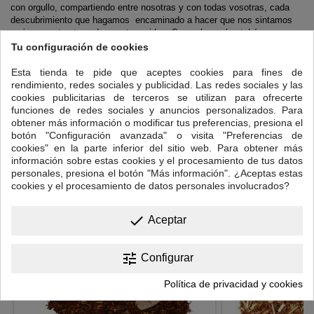
con orgullo, compartiendo entre nosotras y con todas vosotras, cada
descubrimiento que hagamos encaminado a hacer que nos sintamos
mejor en esta etapa de nuestras vidas. Se acabaron los tabúes que nos
obligaban a esconder nuestro estado de ánimo o nuestro malestar físico
Tu configuración de cookies
porque climaterio era sinónimo de vejez. Ya no. Es el momento de
cuidarnos más que nunca, y de agradecer a nuestros cuerpos que nos
Esta tienda te pide que aceptes cookies para fines de
hayan traído hasta aquí. Celebremos que la vida sigue y disfrutemos de
rendimiento, redes sociales y publicidad. Las redes sociales y las
nuestra nueva infusión, SEÑORAS, elaborada a partir de ingredientes
cookies publicitarias de terceros se utilizan para ofrecerte
naturales que han demostrado ayudar a disminuir los efectos
funciones de redes sociales y anuncios personalizados. Para
secundarios más molestos, como los dichosos “sofocos” a la vez que
obtener más información o modificar tus preferencias, presiona el
disfrutamos de lo que más nos gusta, el momento infusión, solas o con
botón "Configuración avanzada" o visita "Preferencias de
nuestras amigas.
cookies" en la parte inferior del sitio web. Para obtener más
información sobre estas cookies y el procesamiento de tus datos
personales, presiona el botón "Más información". ¿Aceptas estas
16 OTROS PRODUCTOS EN LA MISMA CATEGORÍA:
cookies y el procesamiento de datos personales involucrados?
<
>
done
Aceptar
tune
Configurar
Política de privacidad y cookies