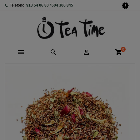
new_releases
Teléfono:
913 54 06 80 / 604 306 845
0



shopping_cart