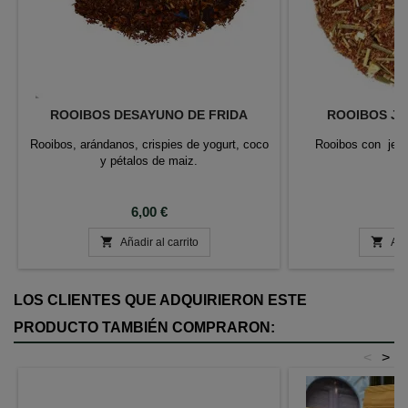
ROOIBOS DESAYUNO DE FRIDA
ROOIBOS JE
Rooibos, arándanos, crispies de yogurt, coco
Rooibos con jengi
y pétalos de maiz.
Precio
P
6,00 €
6


Añadir al carrito
Aña
LOS CLIENTES QUE ADQUIRIERON ESTE
PRODUCTO TAMBIÉN COMPRARON:
<
>