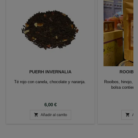
PUERH INVERNALIA
ROOIBOS
Té rojo con canela, chocolate y naranja.
Rooibos, hinojo, an
bolsa contiene
Precio
P
6,00 €
8


Añadir al carrito
Aña