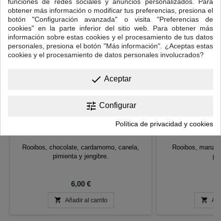
funciones de redes sociales y anuncios personalizados. Para
obtener más información o modificar tus preferencias, presiona el
botón "Configuración avanzada" o visita "Preferencias de
cookies" en la parte inferior del sitio web. Para obtener más
información sobre estas cookies y el procesamiento de tus datos
personales, presiona el botón "Más información". ¿Aceptas estas
cookies y el procesamiento de datos personales involucrados?
done
Aceptar
tune
Configurar
Política de privacidad y cookies
ROOIBOS CHOCOLATE CALIENTE
ROOIBOS ESTR
Rooibos, chocolate, cardamomo, canela,
Rooibos, manzan
pimienta y jengibre.
pi
Precio
P
6,00 €
6


Añadir al carrito
Aña