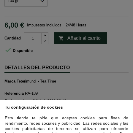
6,00 €
Impuestos incluidos
24/48 Horas

Añadir al carrito
Cantidad

Disponible
DETALLES DEL PRODUCTO
Marca
Teterimundi - Tea Time
Referencia
RA-189
Fecha de disponibilidad:
2018-06-19
Tu configuración de cookies
16 OTROS PRODUCTOS EN LA MISMA CATEGORÍA:
Esta tienda te pide que aceptes cookies para fines de
rendimiento, redes sociales y publicidad. Las redes sociales y las
<
>
cookies publicitarias de terceros se utilizan para ofrecerte