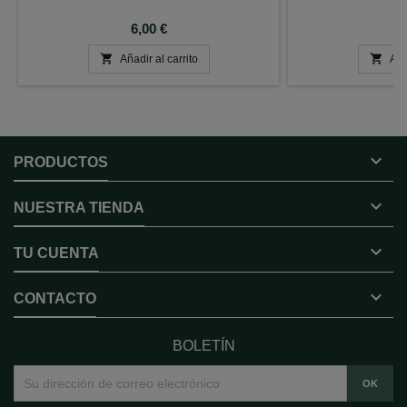
Precio
P
6,00 €
8


Añadir al carrito
Aña

PRODUCTOS

NUESTRA TIENDA

TU CUENTA

CONTACTO
BOLETÍN