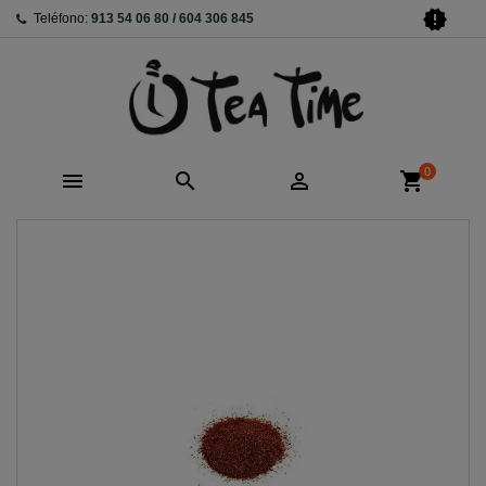
new_releases
Teléfono:
913 54 06 80 / 604 306 845
0



shopping_cart