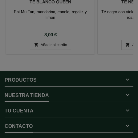
TÉ BLANCO QUEEN
TÉ NEG
Pai Mu Tan, mandarina, canela, regaliz y
Té negro con violet
limón
rosas
Precio
P
8,00 €
7


Añadir al carrito
Aña

PRODUCTOS

NUESTRA TIENDA

TU CUENTA

CONTACTO