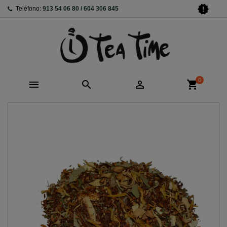
new_releases
Teléfono:
913 54 06 80 / 604 306 845
0



shopping_cart