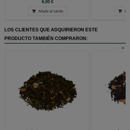
Precio
P
6,00 €
6


Añadir al carrito
Aña
LOS CLIENTES QUE ADQUIRIERON ESTE
PRODUCTO TAMBIÉN COMPRARON:
<
>