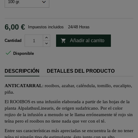
6,00 €
Impuestos incluidos
24/48 Horas

Añadir al carrito
Cantidad

Disponible
DESCRIPCIÓN
DETALLES DEL PRODUCTO
ANTICATARRAL
:
rooibos
, azahar, caléndula, tomillo, eucalipto,
piña.
El ROOIBOS es una infusión elaborada a partir de las hojas de la
planta
Alpalathus
Linearis
, de origen sudafricano. Por el color
rojizo de la infusión a menudo se le llama erróneamente
té rojo sin
teína pero el
rooibos
no tiene nada que ver con el té.
Entre sus características más apreciadas se encuentra la de no tener
teína ni ningún tipo de estimulante,
ésto
junto con su alto