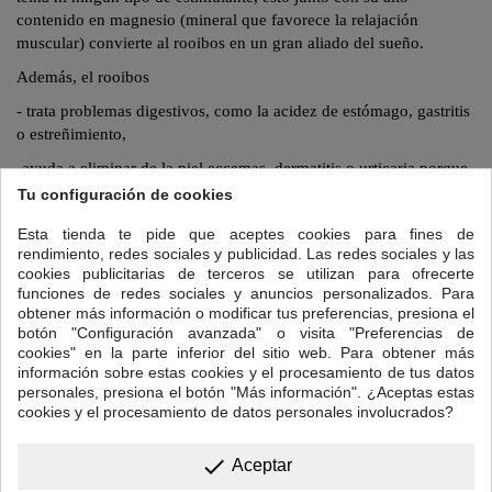
contenido en magnesio (mineral que favorece la relajación
muscular) convierte al
rooibos
en un gran aliado del sueño.
Además, el
rooibos
- trata problemas digestivos, como la acidez de estómago, gastritis
o estreñimiento,
-ayuda a eliminar de la piel eccemas, dermatitis o urticaria porque
funciona como un antihistamínico natural
Tu configuración de cookies
- su alto contenido en minerales (potasio, sodio, magnesio, calcio,
Esta tienda te pide que aceptes cookies para fines de
hierroâ¦ ) lo convierten en un magnífico
remineralizante
que ayuda
rendimiento, redes sociales y publicidad. Las redes sociales y las
a combatir el cansancio sin que afecte a conciliar el sueño.
cookies publicitarias de terceros se utilizan para ofrecerte
funciones de redes sociales y anuncios personalizados. Para
Para preparar tu taza de Rooibos Anticatarral:
obtener más información o modificar tus preferencias, presiona el
botón "Configuración avanzada" o visita "Preferencias de
Cantidad: una cucharadita de postre colmada.
cookies" en la parte inferior del sitio web. Para obtener más
información sobre estas cookies y el procesamiento de tus datos
Temperatura del agua: 95ºC
personales, presiona el botón "Más información". ¿Aceptas estas
Tiempo de infusión:
5 a 7 minutos. A causa de su bajo contenido de
cookies y el procesamiento de datos personales involucrados?
curtientes, esta bebida conserva su sabor dulce aún en tiempos de
infusión superiores.
done
Aceptar