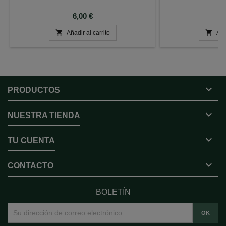
Precio
P
6,00 €
6


Añadir al carrito
Aña

PRODUCTOS

NUESTRA TIENDA

TU CUENTA

CONTACTO
BOLETÍN