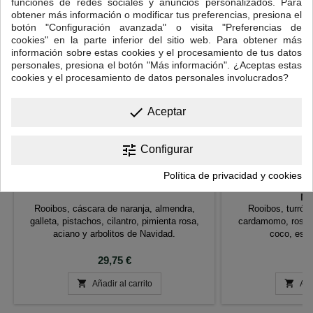
funciones de redes sociales y anuncios personalizados. Para
obtener más información o modificar tus preferencias, presiona el
botón "Configuración avanzada" o visita "Preferencias de
cookies" en la parte inferior del sitio web. Para obtener más
información sobre estas cookies y el procesamiento de tus datos
personales, presiona el botón "Más información". ¿Aceptas estas
cookies y el procesamiento de datos personales involucrados?
done
Aceptar
tune
Configurar
Política de privacidad y cookies
ROOIBOS NAVIDAD
ROOIBOS PES
NA
Rooibos, cáscara de naranja, almendra,
Rooibos, turró
galleta, pistachos, cilantro, pimienta rosa,
cardamomo, rosas,
aciano y arbolitos de Navidad.
coco, estr
Precio
P
29,75 €
2


Añadir al carrito
Aña