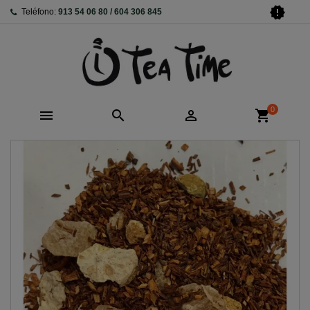
new_releases
Teléfono:
913 54 06 80 / 604 306 845
0



shopping_cart