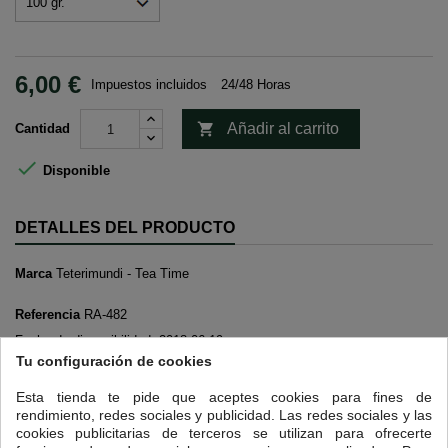
6,00 €
Impuestos incluidos
24/48 Horas

Añadir al carrito
Cantidad

Disponible
DETALLES DEL PRODUCTO
Marca
Teterimundi - Tea Time
Referencia
RA-482
Fecha de disponibilidad:
2018-06-19
Tu configuración de cookies
16 OTROS PRODUCTOS EN LA MISMA CATEGORÍA:
Esta tienda te pide que aceptes cookies para fines de
rendimiento, redes sociales y publicidad. Las redes sociales y las
<
>
cookies publicitarias de terceros se utilizan para ofrecerte