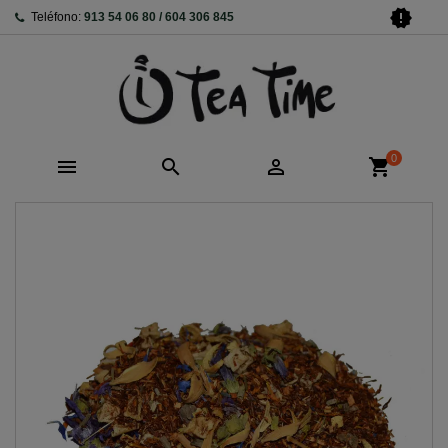
new_releases
Teléfono:
913 54 06 80 / 604 306 845
0



shopping_cart