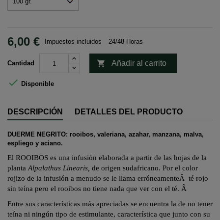
6,00 €
Impuestos incluidos
24/48 Horas

Añadir al carrito
Cantidad

Disponible
DESCRIPCIÓN
DETALLES DEL PRODUCTO
DUERME NEGRITO: rooibos, valeriana, azahar, manzana, malva,
espliego y aciano.
El ROOIBOS es una infusión elaborada a partir de las hojas de la
planta
Alpalathus
Linearis
,
de origen sudafricano. Por el color
rojizo de la infusión a menudo se le llama erróneamente
Â
té rojo
sin teína pero el
rooibos
no tiene nada que ver con el té.
Â
Entre sus características más apreciadas se encuentra la de no tener
teína ni ningún tipo de estimulante,
característica que
junto con su