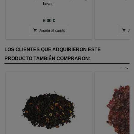
bayas.
Precio
P
6,00 €
6


Añadir al carrito
Aña
LOS CLIENTES QUE ADQUIRIERON ESTE
PRODUCTO TAMBIÉN COMPRARON:
<
>