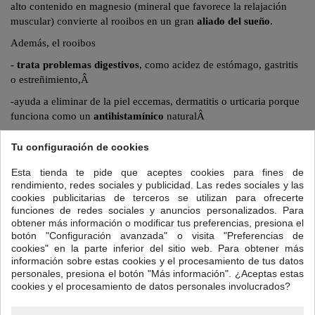
alto contenido en magnesio (mineral que favorece la relajación
muscular) convierte al
rooibos
en un gran
aliado del sueño
.
Además, el
rooibos
-
trata problemas digestivos
, como acidez de estómago, gastritis
o estreñimiento,Â
-ayuda a eliminar de la piel eccemas, dermatitis o urticaria porque
funciona como un
antihistamínico
naturalÂ
- su
alto contenido en minerales
(potasio, sodio, magnesio,
Tu configuración de cookies
calcio, hierroâ¦ ) lo convierten en un magnífico
remineralizante
que ayuda a combatir el cansancio sin que afecte a conciliar el
Esta tienda te pide que aceptes cookies para fines de
sueño.
Â
rendimiento, redes sociales y publicidad. Las redes sociales y las
cookies publicitarias de terceros se utilizan para ofrecerte
Para preparar tu taza de Duerme Negrito:
funciones de redes sociales y anuncios personalizados. Para
Cantidad: una cucharadita de postre colmada.
obtener más información o modificar tus preferencias, presiona el
botón "Configuración avanzada" o visita "Preferencias de
Temperatura del agua: 95ºC
cookies" en la parte inferior del sitio web. Para obtener más
información sobre estas cookies y el procesamiento de tus datos
Tiempo de infusión:
5 a 7 minutos. A causa de su bajo contenido de
personales, presiona el botón "Más información". ¿Aceptas estas
curtientes, esta bebida conserva su sabor dulce aún en tiempos de
cookies y el procesamiento de datos personales involucrados?
infusión superiores.
Â
Otros rooibos relajantes en nuestra tienda: