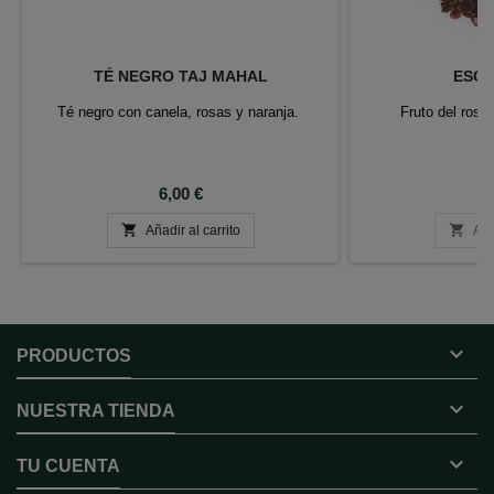
TÉ NEGRO TAJ MAHAL
ESC
Té negro con canela, rosas y naranja.
Fruto del rosal
Precio
P
6,00 €
6


Añadir al carrito
Aña

PRODUCTOS

NUESTRA TIENDA

TU CUENTA