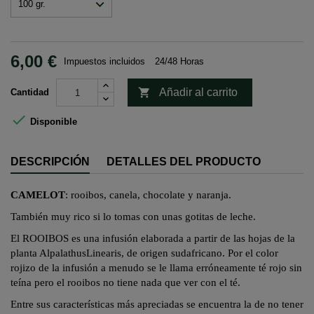
6,00 €
Impuestos incluidos
24/48 Horas

Añadir al carrito
Cantidad

Disponible
DESCRIPCIÓN
DETALLES DEL PRODUCTO
CAMELOT
:
rooibos
, canela, chocolate y naranja.
También muy rico si lo tomas con unas gotitas de leche.
El ROOIBOS es una infusión elaborada a partir de las hojas de la
planta
Alpalathus
Linearis
, de origen sudafricano. Por el color
rojizo de la infusión a menudo se le llama erróneamente
té rojo sin
teína pero el
rooibos
no tiene nada que ver con el té.
Entre sus características más apreciadas se encuentra la de no tener