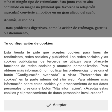
teína ni ningún tipo de estimulante,
ésto
junto con su alto
contenido en magnesio (mineral que favorece la relajación
muscular) convierte al
rooibos
en un gran aliado del sueño.
Además, el
rooibos
- trata problemas digestivos, como la acidez de estómago, gastritis
o estreñimiento,
-ayuda a eliminar de la piel eccemas, dermatitis o urticaria porque
Tu configuración de cookies
funciona como un antihistamínico natural.
Esta tienda te pide que aceptes cookies para fines de
- su alto contenido en minerales (potasio, sodio, magnesio, calcio,
rendimiento, redes sociales y publicidad. Las redes sociales y las
hierroâ¦ ) lo convierten en un magnífico
remineralizante
que ayuda
cookies publicitarias de terceros se utilizan para ofrecerte
a combatir el cansancio sin que afecte a conciliar el sueño.
funciones de redes sociales y anuncios personalizados. Para
obtener más información o modificar tus preferencias, presiona el
Para preparar tu taza de Rooibos Camelot:
botón "Configuración avanzada" o visita "Preferencias de
cookies" en la parte inferior del sitio web. Para obtener más
Cantidad: una cucharadita de postre colmada.
información sobre estas cookies y el procesamiento de tus datos
Temperatura del agua: 95ºC
.
personales, presiona el botón "Más información". ¿Aceptas estas
cookies y el procesamiento de datos personales involucrados?
Tiempo de infusión:
5 a 7 minutos. A causa de su bajo contenido de
curtientes, esta bebida conserva su sabor dulce aún en tiempos de
done
Aceptar
infusión superiores.