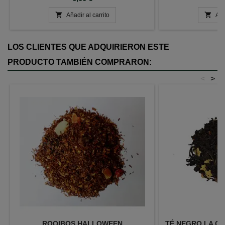


Añadir al carrito
Aña
LOS CLIENTES QUE ADQUIRIERON ESTE
PRODUCTO TAMBIÉN COMPRARON:
<
>
ROOIBOS HALLOWEEN
TÉ NEGRO LA CA