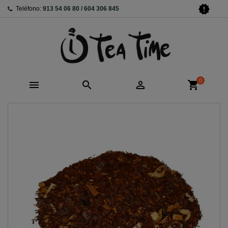
new_releases
Teléfono:
913 54 06 80 / 604 306 845
0



shopping_cart