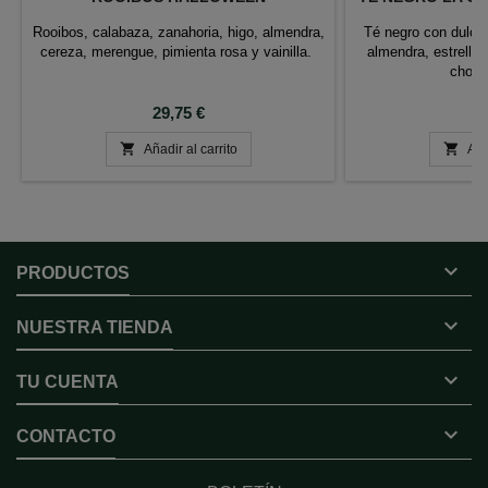
Rooibos, calabaza, zanahoria, higo, almendra,
Té negro con dulce
cereza, merengue, pimienta rosa y vainilla.
almendra, estrellit
choco
Precio
P
29,75 €
6


Añadir al carrito
Aña

PRODUCTOS

NUESTRA TIENDA

TU CUENTA

CONTACTO