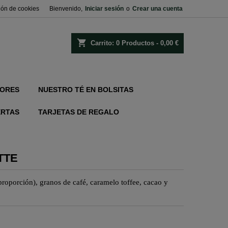
ión de cookies
Bienvenido,
Iniciar sesión
o
Crear una cuenta
shopping_cart
Carrito:
0
Productos - 0,00 €
ORES
NUESTRO TÉ EN BOLSITAS
ERTAS
TARJETAS DE REGALO
TTE
proporción), granos de café, caramelo
toffee
, cacao y