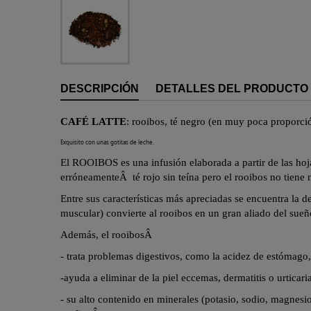
DESCRIPCIÓN
DETALLES DEL PRODUCTO
CAFÉ LATTE
:
rooibos
, té negro (en muy poca proporci
Exquisito con unas gotitas de leche.
El ROOIBOS es una infusión elaborada a partir de las hoja
erróneamente
Â
té rojo sin teína pero el
rooibos
no tiene 
Entre sus características más apreciadas se encuentra la d
muscular) convierte al
rooibos
en un gran aliado del sue
Además, el
rooibos
Â
- trata problemas digestivos, como la acidez de estómago,
-ayuda a eliminar de la piel eccemas, dermatitis o urtica
- su alto contenido en minerales (potasio, sodio, magnesio