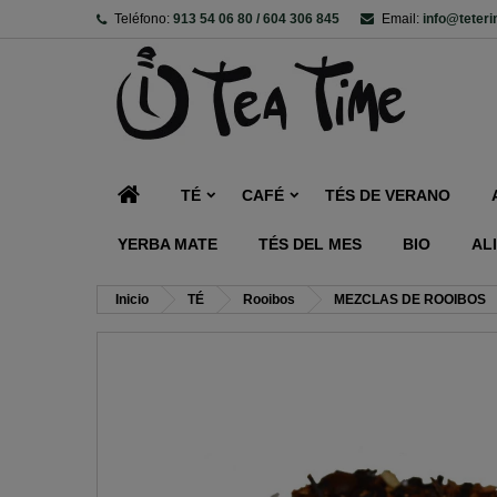
Teléfono:
913 54 06 80 / 604 306 845
Email:
info@teter
TÉ
CAFÉ
TÉS DE VERANO
YERBA MATE
TÉS DEL MES
BIO
AL
Inicio
TÉ
Rooibos
MEZCLAS DE ROOIBOS