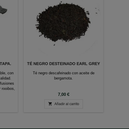
TAPA.
TÉ NEGRO DESTEINADO EARL GREY
ble, con
Té negro descafeinado con aceite de
Té v
alidad.
bergamota.
nfusiones
r rooibos,
Para los
Precio
7,00 €
nfusión.

Añadir al carrito