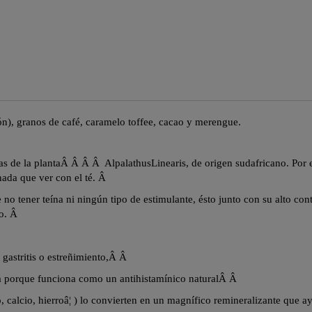
ón), granos de café, caramelo
toffee
, cacao y merengue.
s de la planta
Â Â Â Â
Alpalathus
Linearis
, de origen sudafricano. Por 
nada que ver con el té.
Â
e no tener teína ni ningún tipo de estimulante,
ésto
junto con su alto con
ño.
Â
 gastritis o estreñimiento,Â
Â
ria porque funciona como un antihistamínico naturalÂ
Â
, calcio, hierroâ¦ ) lo convierten en un magnífico
remineralizante
que ayu