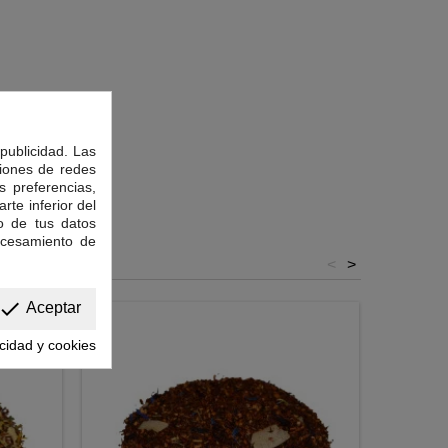
publicidad. Las
ciones de redes
s preferencias,
rte inferior del
o de tus datos
ocesamiento de
<
>
done
Aceptar
acidad y cookies