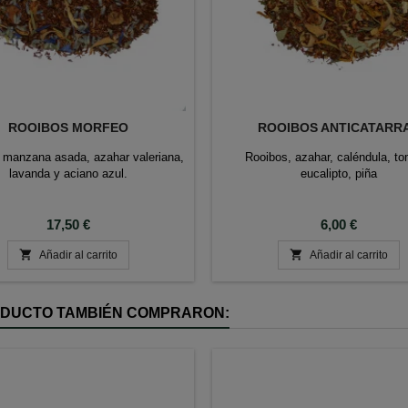
ROOIBOS MORFEO
ROOIBOS ANTICATARR
 manzana asada, azahar valeriana,
Rooibos, azahar, caléndula, tom
lavanda y aciano azul.
eucalipto, piña
Precio
Precio
17,50 €
6,00 €


Añadir al carrito
Añadir al carrito
RODUCTO TAMBIÉN COMPRARON: