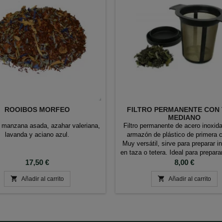
ROOIBOS MORFEO
FILTRO PERMANENTE CON 
MEDIANO
 manzana asada, azahar valeriana,
Filtro permanente de acero inoxida
lavanda y aciano azul.
armazón de plástico de primera c
Muy versátil, sirve para preparar i
en taza o tetera. Ideal para prepara
Precio
por su filtro de malla muy tupida. 
Precio
17,50 €
8,00 €
que no quieren ni un poso en su i


Añadir al carrito
Marca FINUM
Añadir al carrito