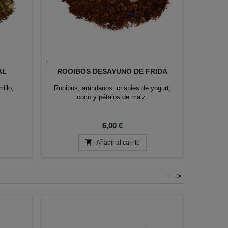
AL
ROOIBOS DESAYUNO DE FRIDA
illo,
Rooibos, arándanos, crispies de yogurt,
Rooibos 
coco y pétalos de maiz.
Precio
6,00 €

Añadir al carrito
<
>