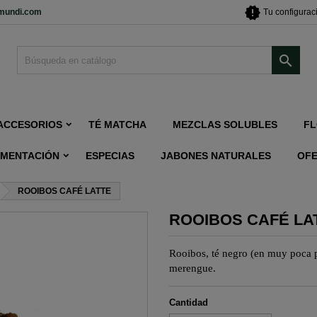
new_releases
imundi.com
Tu configurac

ACCESORIOS
TÉ MATCHA
MEZCLAS SOLUBLES
FL
IMENTACIÓN
ESPECIAS
JABONES NATURALES
OF
ROOIBOS CAFÉ LATTE
ROOIBOS CAFÉ LA
Rooibos
, té negro (en muy poca 
merengue.
Cantidad