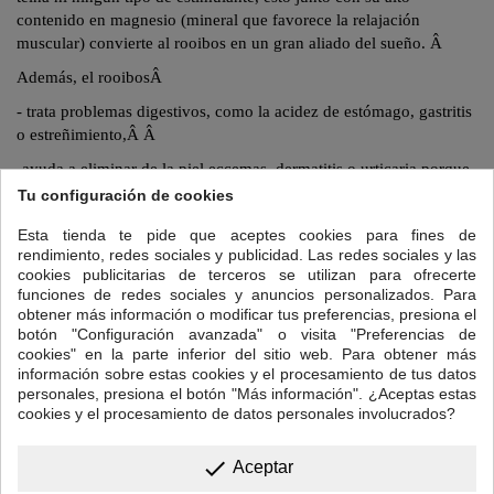
contenido en magnesio (mineral que favorece la relajación
muscular) convierte al
rooibos
en un gran aliado del sueño.
Â
Además, el
rooibos
Â
- trata problemas digestivos, como la acidez de estómago, gastritis
o estreñimiento,Â
Â
-ayuda a eliminar de la piel eccemas, dermatitis o urticaria porque
funciona como un antihistamínico naturalÂ
Â
Tu configuración de cookies
- su alto contenido en minerales (potasio, sodio, magnesio, calcio,
Esta tienda te pide que aceptes cookies para fines de
hierroâ¦ ) lo convierten en un magnífico
remineralizante
que ayuda
rendimiento, redes sociales y publicidad. Las redes sociales y las
a combatir el cansancio sin que afecte a conciliar el sueño.
Â
cookies publicitarias de terceros se utilizan para ofrecerte
funciones de redes sociales y anuncios personalizados. Para
Para preparar tu taza de Rooibos Anticatarral:
obtener más información o modificar tus preferencias, presiona el
botón "Configuración avanzada" o visita "Preferencias de
Cantidad: una cucharadita de postre colmada.
Â
cookies" en la parte inferior del sitio web. Para obtener más
información sobre estas cookies y el procesamiento de tus datos
Temperatura del agua: 95ºC
Â
personales, presiona el botón "Más información". ¿Aceptas estas
Tiempo de infusión:
5 a 7 minutos. A causa de su bajo contenido de
cookies y el procesamiento de datos personales involucrados?
curtientes, esta bebida conserva su sabor dulce aún en tiempos de
infusión superiores.
Â
done
Aceptar