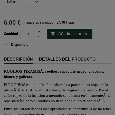
6,00 €
Impuestos incluidos
24/48 Horas

Añadir al carrito
Cantidad

Disponible
DESCRIPCIÓN
DETALLES DEL PRODUCTO
ROOIBOS TIRAMISÁ:
rooibos, chocolate negro, chocolate
blanco y galletas.
El ROOIBOS es una infusión elaborada a partir de las hojas de la
planta
Â Â Â Â
Alpalathus
Linearis
, de origen sudafricano. Por el
color rojizo de la infusión a menudo se le llama erróneamente
Â
té
rojo sin teína pero el
rooibos
no tiene nada que ver con el té.
Â
Entre sus características más apreciadas se encuentra la de no tener
teína ni ningún tipo de estimulante,
ésto
junto con su alto