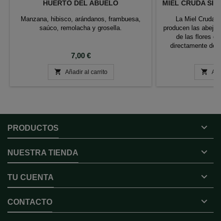
HUERTO DEL ABUELO
MIEL CRUDA SIN
Manzana, hibisco, arándanos, frambuesa,
La Miel Cruda de
saúco, remolacha y grosella.
producen las abejas
de las flores d
directamente del
Precio
ningún proceso de fil
P
7,00 €
8
que significa q


Añadir al carrito
nutrientes y propi
Aña
DE

PRODUCTOS

NUESTRA TIENDA

TU CUENTA

CONTACTO