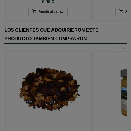
Precio
P
6,00 €
6


Añadir al carrito
Aña
LOS CLIENTES QUE ADQUIRIERON ESTE
PRODUCTO TAMBIÉN COMPRARON:
<
>