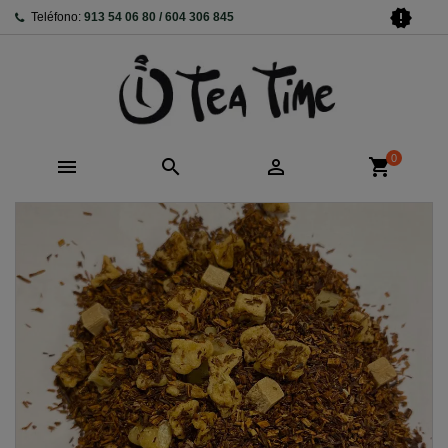
new_releases
Teléfono:
913 54 06 80 / 604 306 845
0



shopping_cart