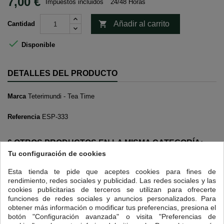
7,00 €
Impuestos incluidos
24/48 Horas

Añadir al carrito
Cantidad

Disponible
DETALLES DEL PRODUCTO
Marca
Teterimundi - Tea Time
Referencia
ESP-333
6 OTROS PRODUCTOS EN LA MISMA CATEGORÍA:
>
Tu configuración de cookies
<
Esta tienda te pide que aceptes cookies para fines de
rendimiento, redes sociales y publicidad. Las redes sociales y las
cookies publicitarias de terceros se utilizan para ofrecerte
funciones de redes sociales y anuncios personalizados. Para
obtener más información o modificar tus preferencias, presiona el
botón "Configuración avanzada" o visita "Preferencias de