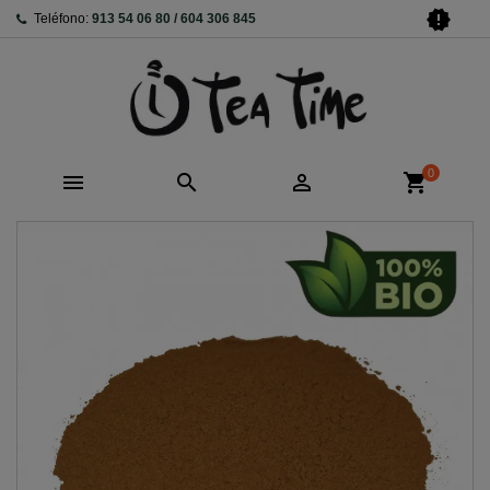
new_releases
Teléfono:
913 54 06 80 / 604 306 845
0



shopping_cart