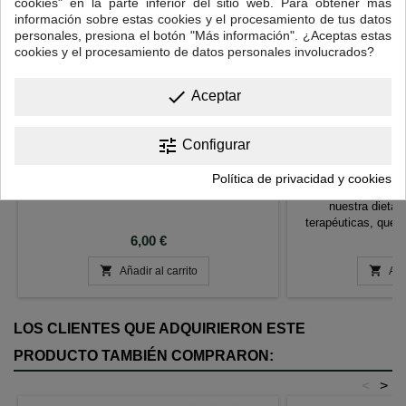
cookies" en la parte inferior del sitio web. Para obtener más
información sobre estas cookies y el procesamiento de tus datos
personales, presiona el botón "Más información". ¿Aceptas estas
cookies y el procesamiento de datos personales involucrados?
done
Aceptar
tune
JENGIBRE TRITURADO
JENGIBRE EN
Configurar
Raiz de jengibre triturada para infusionar.
No nos cansamos
Política de privacidad y cookies
virtudes y cada ve
nuestra dieta 
terapéuticas, que 
Precio
su gran densidad en
P
6,00 €
6
para la salud, y ta


Añadir al carrito
cocina occidental 
Aña
componente de
LOS CLIENTES QUE ADQUIRIERON ESTE
PRODUCTO TAMBIÉN COMPRARON:
<
>