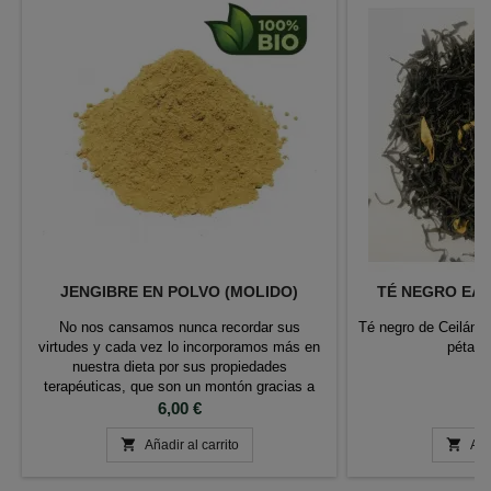
JENGIBRE EN POLVO (MOLIDO)
TÉ NEGRO EAR
No nos cansamos nunca recordar sus
Té negro de Ceilán 
virtudes y cada vez lo incorporamos más en
pétalo
nuestra dieta por sus propiedades
terapéuticas, que son un montón gracias a
su gran densidad en nutrientes beneficiosos
Precio
P
6,00 €
8
para la salud, y también porque ya es en la


cocina occidental un apreciado y necesario
Añadir al carrito
Aña
componente de nuestras comidas.