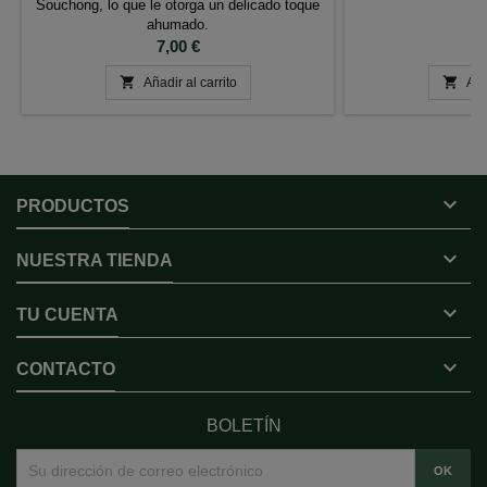
Souchong, lo que le otorga un delicado toque
ahumado.
Precio
P
7,00 €
1


Añadir al carrito
Aña

PRODUCTOS

NUESTRA TIENDA

TU CUENTA

CONTACTO
BOLETÍN