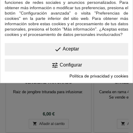
funciones de redes sociales y anuncios personalizados. Para
obtener más información o modificar tus preferencias, presiona el
botón "Configuración avanzada" o visita "Preferencias de
cookies" en la parte inferior del sitio web. Para obtener más
información sobre estas cookies y el procesamiento de tus datos
personales, presiona el botón "Más información". ¿Aceptas estas
cookies y el procesamiento de datos personales involucrados?
done
Aceptar
tune
Configurar
Política de privacidad y cookies
JENGIBRE TRITURADO
CANELA 
Raiz de jengibre triturada para infusionar.
Canela en rama 4/0
Se vende en b
Precio
P
6,00 €
3


Añadir al carrito
Aña