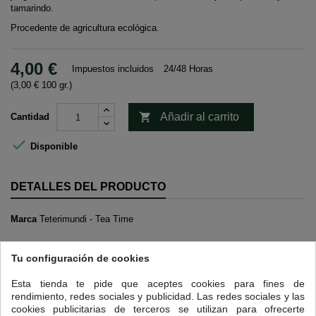
tamarindo.
Procedente de agricultura ecológica.
4,00 €
Impuestos incluidos
24/48 Horas
(3,00 € 100 gr.)

Añadir al carrito
Cantidad

Disponible
DETALLES DEL PRODUCTO
Marca
Teterimundi - Tea Time
Referencia
ESP-339
Tu configuración de cookies
Esta tienda te pide que aceptes cookies para fines de
6 OTROS PRODUCTOS EN LA MISMA CATEGORÍA:
>
rendimiento, redes sociales y publicidad. Las redes sociales y las
<
cookies publicitarias de terceros se utilizan para ofrecerte