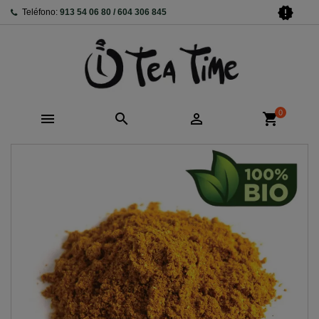
new_releases
Teléfono:
913 54 06 80 / 604 306 845
0



shopping_cart