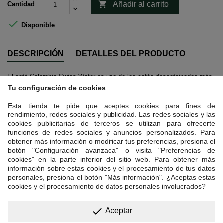

Añadir al carrito
Cantidad

Disponible
DESCRIPCIÓN
DETALLES DEL PRODUCTO
El café Colombia Swiss Water
es uno de los cafés descafeinados más
populares del mundo porque, sin perder la calidad típica del grano
Tu configuración de cookies
colombiano, el método para descafeinar es 100% libre de químicos
.
Esta tienda te pide que aceptes cookies para fines de
Este método patentado elimina el 99.9% de la cafeína utilizando
rendimiento, redes sociales y publicidad. Las redes sociales y las
exclusivamente agua pura, temperatura y tiempo y se lleva a cabo
cookies publicitarias de terceros se utilizan para ofrecerte
cuando el grano aún está verde, antes de ser tostado.
funciones de redes sociales y anuncios personalizados. Para
Si eres de los que piensan que un descafeinado no sabe a nada y
obtener más información o modificar tus preferencias, presiona el
prefieres no tomar café que probarlo, te alegrará saber que nuestro
botón "Configuración avanzada" o visita "Preferencias de
Colombia descafeinado, ha sido cultivado a gran altitud y mantiene su
cookies" en la parte inferior del sitio web. Para obtener más
calidad y todas sus cualidades organolépticas intactas.
información sobre estas cookies y el procesamiento de tus datos
personales, presiona el botón "Más información". ¿Aceptas estas
Un pequeño detalle: en cualquier cafetera, a cualquier hora y mejor sin
cookies y el procesamiento de datos personales involucrados?
leche.
Perfil en taza: acidez baja, cuerpo medio y toques a cacao, frutos
done
Aceptar
secos y flores.