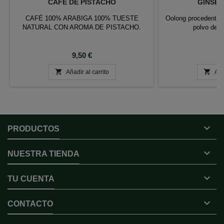
CAFÉ DE PISTACHO
GINSE
CAFÉ 100% ARABIGA 100% TUESTE
Oolong procedente 
NATURAL CON AROMA DE PISTACHO.
polvo de r
Precio
P
9,50 €
1


Añadir al carrito
Aña

PRODUCTOS

NUESTRA TIENDA

TU CUENTA

CONTACTO