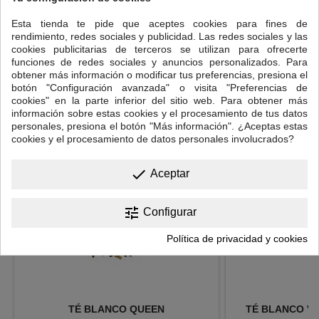
Cantidad: una cucharadita de postre colmada.
Esta tienda te pide que aceptes cookies para fines de
Temperatura del agua: 70ºC
rendimiento, redes sociales y publicidad. Las redes sociales y las
Tiempo de infusión: 3-6 minutos.
cookies publicitarias de terceros se utilizan para ofrecerte
funciones de redes sociales y anuncios personalizados. Para
obtener más información o modificar tus preferencias, presiona el
12 OTROS PRODUCTOS EN LA MISMA CATEGORÍA:
botón "Configuración avanzada" o visita "Preferencias de
cookies" en la parte inferior del sitio web. Para obtener más
<
>
información sobre estas cookies y el procesamiento de tus datos
personales, presiona el botón "Más información". ¿Aceptas estas
cookies y el procesamiento de datos personales involucrados?
done
Aceptar
tune
Configurar
Política de privacidad y cookies
TÉ BLANCO QUEEN
TÉ BLANCO VA