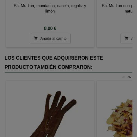
Pai Mu Tan, mandarina, canela, regaliz y
Pai Mu Tan con pét
limón
natural
Precio
P
8,00 €
8


Añadir al carrito
Aña
LOS CLIENTES QUE ADQUIRIERON ESTE
PRODUCTO TAMBIÉN COMPRARON:
<
>