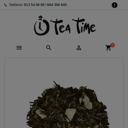
new_releases
Teléfono:
913 54 06 80 / 604 306 845
0



shopping_cart