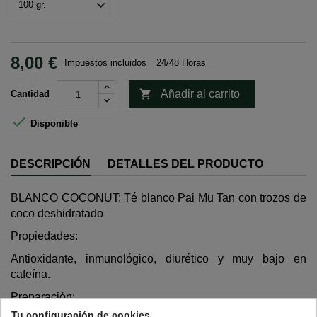
8,00 €
Impuestos incluidos
24/48 Horas

Añadir al carrito
Cantidad

Disponible
DESCRIPCIÓN
DETALLES DEL PRODUCTO
BLANCO COCONUT: Té blanco Pai Mu Tan con trozos de
coco deshidratado
Propiedades
:
Antioxidante, inmunológico, diurético y muy bajo en
cafeína.
Preparación
:
Tu configuración de cookies