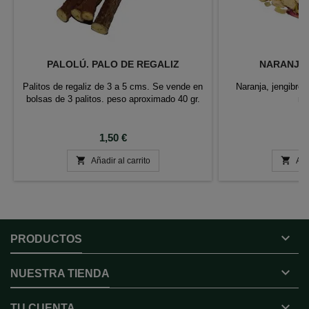
PALOLÚ. PALO DE REGALIZ
NARANJAS
Palitos de regaliz de 3 a 5 cms. Se vende en
Naranja, jengibre,
bolsas de 3 palitos. peso aproximado 40 gr.
ma
Precio
P
1,50 €
6


Añadir al carrito
Aña

PRODUCTOS

NUESTRA TIENDA

TU CUENTA