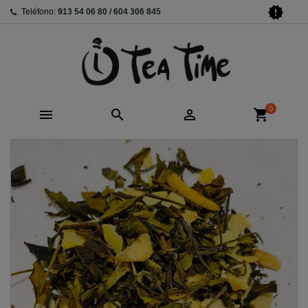
new_releases
Teléfono:
913 54 06 80 / 604 306 845
0



shopping_cart