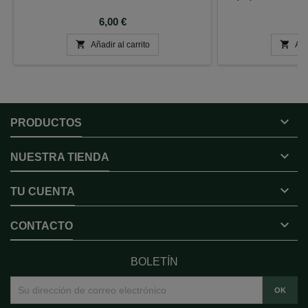
Precio
P
6,00 €
2


Añadir al carrito
Aña

PRODUCTOS

NUESTRA TIENDA

TU CUENTA

CONTACTO
BOLETÍN