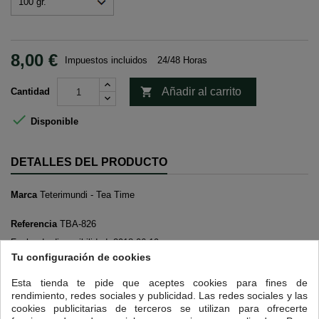
8,00 €
Impuestos incluidos
24/48 Horas

Añadir al carrito
Cantidad

Disponible
DETALLES DEL PRODUCTO
Marca
Teterimundi - Tea Time
Referencia
TBA-826
Fecha de disponibilidad:
2018-06-19
Tu configuración de cookies
12 OTROS PRODUCTOS EN LA MISMA CATEGORÍA:
Esta tienda te pide que aceptes cookies para fines de
rendimiento, redes sociales y publicidad. Las redes sociales y las
<
>
cookies publicitarias de terceros se utilizan para ofrecerte