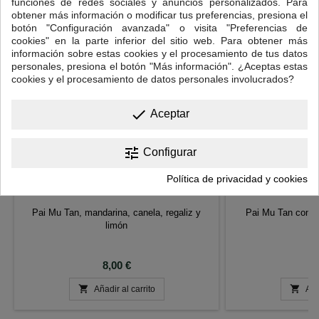
funciones de redes sociales y anuncios personalizados. Para
obtener más información o modificar tus preferencias, presiona el
botón "Configuración avanzada" o visita "Preferencias de
cookies" en la parte inferior del sitio web. Para obtener más
información sobre estas cookies y el procesamiento de tus datos
personales, presiona el botón "Más información". ¿Aceptas estas
cookies y el procesamiento de datos personales involucrados?
done
Aceptar
tune
Configurar
Política de privacidad y cookies
TÉ BLANCO QUEEN
TÉ BLANCO PAL
Pai Mu Tan, mandarina, canela, regaliz y
Pai Mu Tan con fl
limón
g
Precio
P
8,00 €
8


Añadir al carrito
Aña