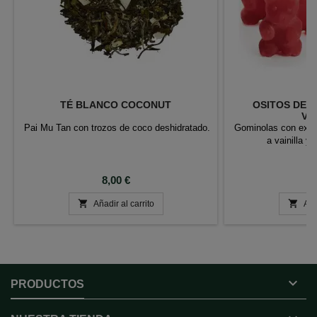
TÉ BLANCO COCONUT
OSITOS DE 
VA
Pai Mu Tan con trozos de coco deshidratado.
Gominolas con extra
a vainilla y
Precio
P
8,00 €
6


Añadir al carrito
Aña

PRODUCTOS