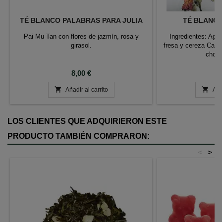
TÉ BLANCO PALABRAS PARA JULIA
TÉ BLANCO
Pai Mu Tan con flores de jazmín, rosa y
Ingredientes: Aguj
girasol.
fresa y cereza Capul
choco
Precio
P
8,00 €
9


Añadir al carrito
Aña
LOS CLIENTES QUE ADQUIRIERON ESTE
PRODUCTO TAMBIÉN COMPRARON:
<
>