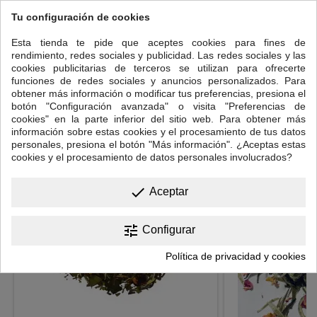
durante 2-3 minutos, luego colar. Adecuado para 2-3
Tu configuración de cookies
infusiones.
Para cantidades más pequeñas
Esta tienda te pide que aceptes cookies para fines de
rendimiento, redes sociales y publicidad. Las redes sociales y las
3g 70-80°c 2-3 Min
cookies publicitarias de terceros se utilizan para ofrecerte
funciones de redes sociales y anuncios personalizados. Para
2-3 infusiones
obtener más información o modificar tus preferencias, presiona el
botón "Configuración avanzada" o visita "Preferencias de
12 OTROS PRODUCTOS EN LA MISMA CATEGORÍA:
cookies" en la parte inferior del sitio web. Para obtener más
información sobre estas cookies y el procesamiento de tus datos
<
>
personales, presiona el botón "Más información". ¿Aceptas estas
cookies y el procesamiento de datos personales involucrados?
done
Aceptar
tune
Configurar
Política de privacidad y cookies