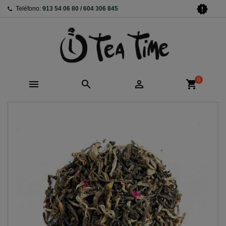
new_releases
Teléfono:
913 54 06 80 / 604 306 845
0



shopping_cart