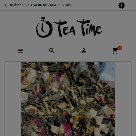
new_releases
Teléfono:
913 54 06 80 / 604 306 845
0



shopping_cart