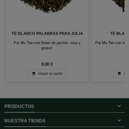
TÉ BLANCO PALABRAS PARA JULIA
TÉ BLAN
Pai Mu Tan con flores de jazmín, rosa y
Pai Mu Tan con troz
girasol.
Precio
P
8,00 €
8


Añadir al carrito
Aña

PRODUCTOS

NUESTRA TIENDA