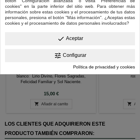
botón "Configuración avanzada" o visita "Preferencias de
cookies" en la parte inferior del sitio web. Para obtener más
información sobre estas cookies y el procesamiento de tus datos
personales, presiona el botón "Más información". ¿Aceptas estas
cookies y el procesamiento de datos personales involucrados?
done
Aceptar
tune
Configurar
SET FLORES DE TE/BLOOMING TEA
HI
Política de privacidad y cookies
Caja de regalo con 4 flores envueltas en té
Té Blanco White 
blanco: Lirio Divino, Flores Sagradas,
rosa
Felicidad Familiar y Sol Naciente.
Precio
P
15,00 €
1


Añadir al carrito
Aña
LOS CLIENTES QUE ADQUIRIERON ESTE
PRODUCTO TAMBIÉN COMPRARON: