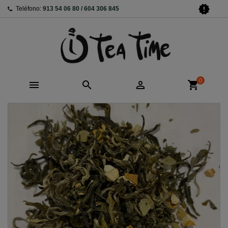
new_releases
Teléfono:
913 54 06 80 / 604 306 845
0



shopping_cart