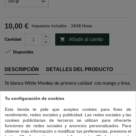
10,00 €
Impuestos incluidos
24/48 Horas

Añadir al carrito
Cantidad

Disponible
DESCRIPCIÓN
DETALLES DEL PRODUCTO
Té blanco White Monkey de primera calidad con mango y lima.
12 OTROS PRODUCTOS EN LA MISMA CATEGORÍA:
Tu configuración de cookies
<
>
Esta tienda te pide que aceptes cookies para fines de
rendimiento, redes sociales y publicidad. Las redes sociales y las
cookies publicitarias de terceros se utilizan para ofrecerte
funciones de redes sociales y anuncios personalizados. Para
obtener más información o modificar tus preferencias, presiona el