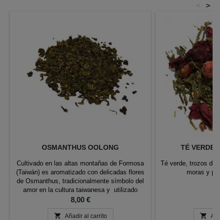
<
>
OSMANTHUS OOLONG
TÉ VERDE 
Cultivado en las altas montañas de Formosa
Té verde, trozos de 
(Taiwán) es aromatizado con delicadas flores
moras y pé
de Osmanthus, tradicionalmente símbolo del
amor en la cultura taiwanesa y utilizado
frecuentemente en las ceremonias de boda.
Precio
P
8,00 €
6


Añadir al carrito
Aña