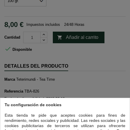
8,00 €
Impuestos incluidos
24/48 Horas

Añadir al carrito
Cantidad

Disponible
DETALLES DEL PRODUCTO
Marca
Teterimundi - Tea Time
Referencia
TBA-826
Fecha de disponibilidad:
2018-06-19
Tu configuración de cookies
12 OTROS PRODUCTOS EN LA MISMA CATEGORÍA:
Esta tienda te pide que aceptes cookies para fines de
rendimiento, redes sociales y publicidad. Las redes sociales y las
<
>
cookies publicitarias de terceros se utilizan para ofrecerte