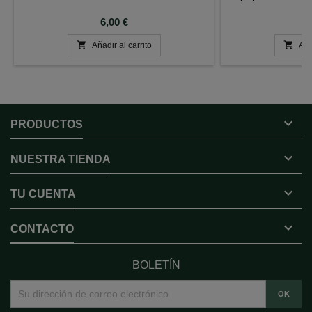
Precio
P
6,00 €
2


Añadir al carrito
Aña

PRODUCTOS

NUESTRA TIENDA

TU CUENTA

CONTACTO
BOLETÍN