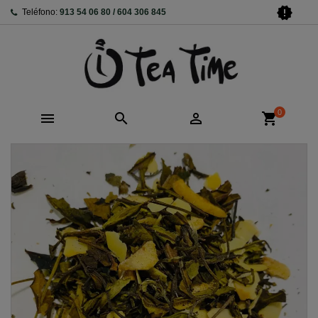
new_releases
Teléfono:
913 54 06 80 / 604 306 845
0



shopping_cart