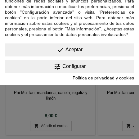
funciones de redes sociales y anuncios personalizados. Para
obtener más información o modificar tus preferencias, presiona el
botón "Configuración avanzada" o visita "Preferencias de
cookies" en la parte inferior del sitio web. Para obtener más
información sobre estas cookies y el procesamiento de tus datos
personales, presiona el botón "Más información". ¿Aceptas estas
cookies y el procesamiento de datos personales involucrados?
done
Aceptar
tune
Configurar
Política de privacidad y cookies
TÉ BLANCO QUEEN
TÉ BLANCO PAL
Pai Mu Tan, mandarina, canela, regaliz y
Pai Mu Tan con fl
limón
g
Precio
P
8,00 €
8


Añadir al carrito
Aña