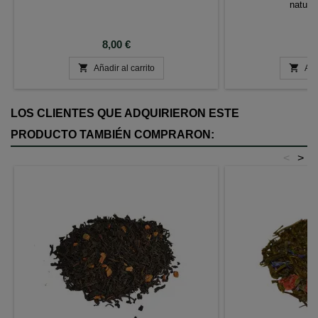
natural
Precio
P
8,00 €
8


Añadir al carrito
Aña
LOS CLIENTES QUE ADQUIRIERON ESTE
PRODUCTO TAMBIÉN COMPRARON:
<
>