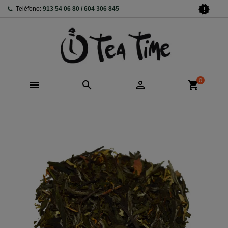
new_releases
Teléfono:
913 54 06 80 / 604 306 845
0



shopping_cart