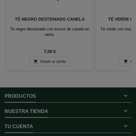
TÉ NEGRO DESTEINADO CANELA
TÉ VERDE C
Té negro desteinado con trozos de canela en
Té verde con trozos
rama.
m
Precio
P
7,00 €
6


Añadir al carrito
Aña

PRODUCTOS

NUESTRA TIENDA

TU CUENTA