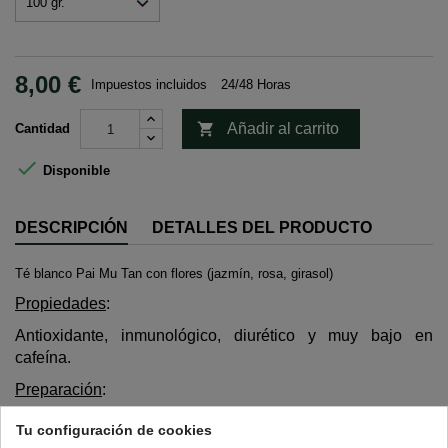
8,00 €
Impuestos incluidos
24/48 Horas

Añadir al carrito
Cantidad

Disponible
DESCRIPCIÓN
DETALLES DEL PRODUCTO
Té blanco Pai Mu Tan con flores (jazmín, rosa, girasol)
Propiedades
:
Antioxidante, inmunológico, diurético y muy bajo en
cafeína.
Preparación
:
Cantidad: una cucharadita de postre colmada.
Tu configuración de cookies