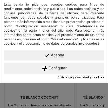
Temperatura del agua: 70ºC
Esta tienda te pide que aceptes cookies para fines de
rendimiento, redes sociales y publicidad. Las redes sociales y las
Tiempo de infusión: 3-6 minutos.
cookies publicitarias de terceros se utilizan para ofrecerte
funciones de redes sociales y anuncios personalizados. Para
12 OTROS PRODUCTOS EN LA MISMA CATEGORÍA:
obtener más información o modificar tus preferencias, presiona el
botón "Configuración avanzada" o visita "Preferencias de
<
>
cookies" en la parte inferior del sitio web. Para obtener más
información sobre estas cookies y el procesamiento de tus datos
personales, presiona el botón "Más información". ¿Aceptas estas
cookies y el procesamiento de datos personales involucrados?
done
Aceptar
tune
Configurar
Política de privacidad y cookies
TÉ BLANCO COCONUT
TÉ BLANCO VA
Pai Mu Tan con trozos de coco deshidratado.
Pai Mu Tan con pét