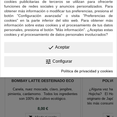
cookies publicitarias de terceros se utilizan para ofrecerte
<
>
funciones de redes sociales y anuncios personalizados. Para
obtener más información o modificar tus preferencias, presiona el
botón "Configuración avanzada" o visita "Preferencias de
cookies" en la parte inferior del sitio web. Para obtener más
información sobre estas cookies y el procesamiento de tus datos
personales, presiona el botón "Más información". ¿Aceptas estas
cookies y el procesamiento de datos personales involucrados?
done
Aceptar
tune
Configurar
Política de privacidad y cookies
BOMBAY LATTE DESTEINADO ECO
POLVO 
Canela, nuez moscada, clavo, jengibre,
¿Alguna vez has o
pimienta, cardamomo. Todos los ingredientes
Hojicha? El Hojic
son 100% de cultivo ecológico.
originario de Japón 
tés más consumidos
Precio
P
8,00 €
2