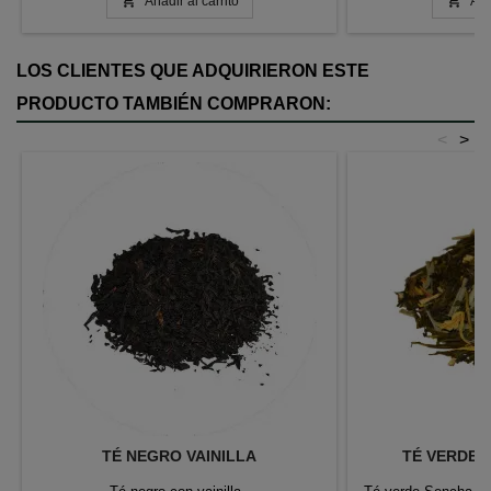


Añadir al carrito
Aña
LOS CLIENTES QUE ADQUIRIERON ESTE
PRODUCTO TAMBIÉN COMPRARON:
<
>
TÉ NEGRO VAINILLA
TÉ VERDE 