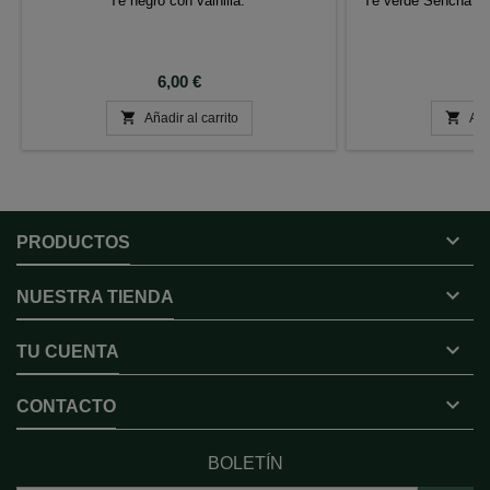
Té negro con vainilla.
Té verde Sencha co
Precio
P
6,00 €
6


Añadir al carrito
Aña

PRODUCTOS

NUESTRA TIENDA

TU CUENTA

CONTACTO
BOLETÍN