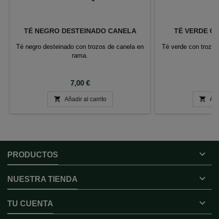
TÉ NEGRO DESTEINADO CANELA
TÉ VERDE C
Té negro desteinado con trozos de canela en
Té verde con trozos
rama.
m
Precio
P
7,00 €
6


Añadir al carrito
Aña

PRODUCTOS

NUESTRA TIENDA

TU CUENTA