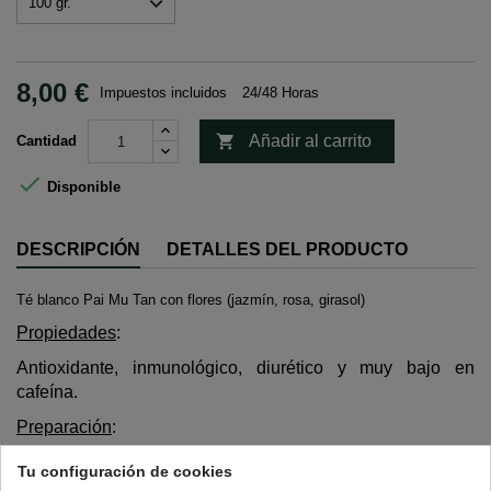
8,00 €
Impuestos incluidos
24/48 Horas

Añadir al carrito
Cantidad

Disponible
DESCRIPCIÓN
DETALLES DEL PRODUCTO
Té blanco Pai Mu Tan con flores (jazmín, rosa, girasol)
Propiedades
:
Antioxidante, inmunológico, diurético y muy bajo en
cafeína.
Preparación
:
Cantidad: una cucharadita de postre colmada.
Tu configuración de cookies