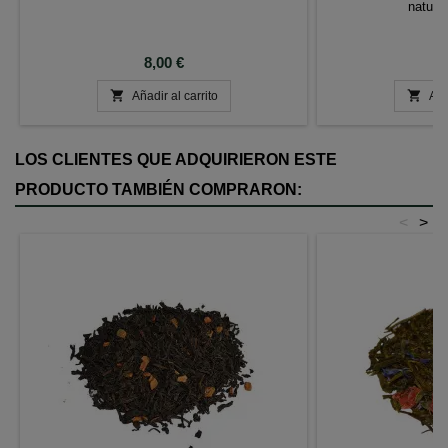
natural
Precio
P
8,00 €
8


Añadir al carrito
Aña
LOS CLIENTES QUE ADQUIRIERON ESTE
PRODUCTO TAMBIÉN COMPRARON:
<
>