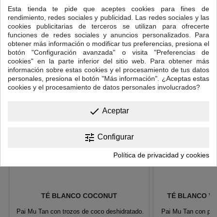
Temperatura del agua: 70ºC
Esta tienda te pide que aceptes cookies para fines de
rendimiento, redes sociales y publicidad. Las redes sociales y las
Tiempo de infusión: 3-6 minutos.
cookies publicitarias de terceros se utilizan para ofrecerte
funciones de redes sociales y anuncios personalizados. Para
12 OTROS PRODUCTOS EN LA MISMA CATEGORÍA:
obtener más información o modificar tus preferencias, presiona el
botón "Configuración avanzada" o visita "Preferencias de
<
>
cookies" en la parte inferior del sitio web. Para obtener más
información sobre estas cookies y el procesamiento de tus datos
personales, presiona el botón "Más información". ¿Aceptas estas
cookies y el procesamiento de datos personales involucrados?
done
Aceptar
tune
Configurar
Política de privacidad y cookies
TÉ BLANCO COCONUT
TÉ BLANCO VA
Pai Mu Tan con trozos de coco deshidratado.
Pai Mu Tan con pét