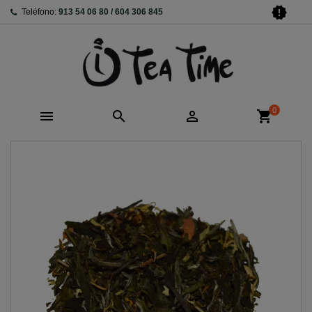
new_releases
Teléfono:
913 54 06 80 / 604 306 845
0



shopping_cart