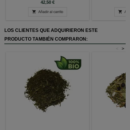
Precio
P
42,50 €
8


Añadir al carrito
Aña
LOS CLIENTES QUE ADQUIRIERON ESTE
PRODUCTO TAMBIÉN COMPRARON:
<
>