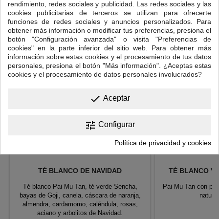
rendimiento, redes sociales y publicidad. Las redes sociales y las
cookies publicitarias de terceros se utilizan para ofrecerte
12 OTROS PRODUCTOS EN LA MISMA CATEGORÍA:
funciones de redes sociales y anuncios personalizados. Para
<
>
obtener más información o modificar tus preferencias, presiona el
botón "Configuración avanzada" o visita "Preferencias de
cookies" en la parte inferior del sitio web. Para obtener más
información sobre estas cookies y el procesamiento de tus datos
personales, presiona el botón "Más información". ¿Aceptas estas
cookies y el procesamiento de datos personales involucrados?
done
Aceptar
tune
Configurar
Política de privacidad y cookies
TÉ BLANCO DE NAVIDAD
TÉ BLANCO VA
Té blanco Pai Mu Tan, té verde Sencha,
Pai Mu Tan con pét
bayas de Goji, canela, cáscara de naranja,
natural
almendra, cardamomo, caléndula, rosas,
aciano y arbolitos de Navidad.