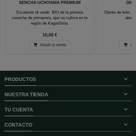
SENCHA UCHIYAMA PREMIUM
DEP
Excelente té verde BIO de la primera
Diente de león, co
cosecha de primavera, que se cultiva en la
abedu
región de Kagoshima.
Precio
P
15,00 €
6


Añadir al carrito
Aña

PRODUCTOS

NUESTRA TIENDA

TU CUENTA

CONTACTO