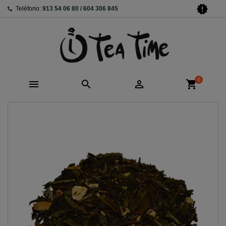
new_releases
Teléfono:
913 54 06 80 / 604 306 845
0



shopping_cart