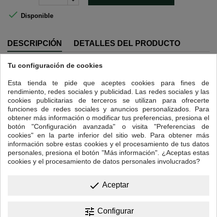

Disponible
DESCRIPCIÓN
DETALLES DEL PRODUCTO
Tu configuración de cookies
Intensidad 4.
El término "Excelso" no hace referencia a una región específica, sino a
Esta tienda te pide que aceptes cookies para fines de
un estándar de calidad y tamaño del grano de café. Cultivado
rendimiento, redes sociales y publicidad. Las redes sociales y las
principalmente en zonas de alta montaña como el Eje Cafetero, Huila o
cookies publicitarias de terceros se utilizan para ofrecerte
Antioquia, este café requiere de suelos saludables y agricultores
funciones de redes sociales y anuncios personalizados. Para
cualificados que miman el grano desde la recolección y los seleccionan
obtener más información o modificar tus preferencias, presiona el
bajo rigurosos estándares de calidad.
botón "Configuración avanzada" o visita "Preferencias de
cookies" en la parte inferior del sitio web. Para obtener más
Un pequeño detalle: ideal para todos, a cualquier hora y en cualquier
información sobre estas cookies y el procesamiento de tus datos
cafetera.
personales, presiona el botón "Más información". ¿Aceptas estas
Perfil en taza: destaca su sabor delicado y sabroso, con un buen
cookies y el procesamiento de datos personales involucrados?
cuerpo y aromas a cacao y flores.
done
Aceptar
13 OTROS PRODUCTOS EN LA MISMA CATEGORÍA:
<
>
tune
Configurar