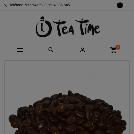
new_releases
Teléfono:
913 54 06 80 / 604 306 845
0



shopping_cart