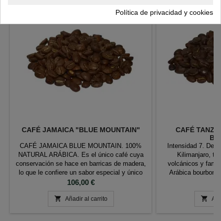
Nuevo
Política de privacidad y cookies
CAFÉ JAMAICA "BLUE MOUNTAIN"
CAFÉ TANZAN
BO
CAFÉ JAMAICA BLUE MOUNTAIN. 100%
Intensidad 7. Desd
NATURAL ARÁBICA. Es el único café cuya
Kilimanjaro, tie
conservación se hace en barricas de madera,
volcánicos y famos
lo que le confiere un sabor especial y único
Arábica bourbon A
una vez tostadas. Tueste: medio Color:
Precio
calificado entre 80 y
P
106,00 €
9
marrón Aroma: 8 Cuerpo: 6 Acidez: 8 Cata:
a grandes altitud


Muy balanceado. Acidez intensa y sabores
Añadir al carrito
metros, permite que
Aña
que recuerdan al cacao.
y desarrolle sabor
par