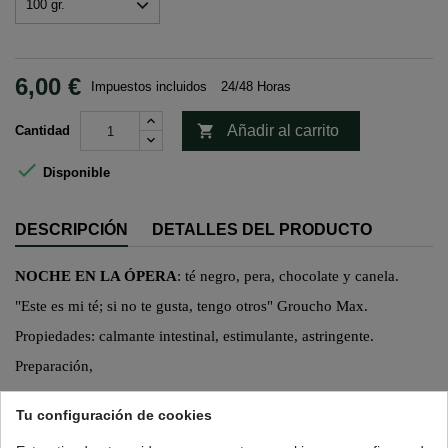
6,00 €
Impuestos incluidos
24/48 Horas

Añadir al carrito
Cantidad

Disponible
DESCRIPCIÓN
DETALLES DEL PRODUCTO
NOCHE EN LA ÓPERA
: té negro, pera, chocolate y canela.
"Este es mi té; si no te gusta, tengo otros"
Groucho
Max.
Propiedades: calmante intestinal,
estimulante, astringente.
Preparación,
Cantidad: una cucharadita de postre colmada.
Tu configuración de cookies
Temperatura del agua: 90ºC-95ºC.