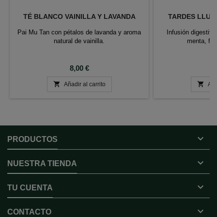
TÉ BLANCO VAINILLA Y LAVANDA
TARDES LLUVI
Pai Mu Tan con pétalos de lavanda y aroma
Infusión digestiv
natural de vainilla.
menta, fr
Precio
P
8,00 €
6


Añadir al carrito
Aña

PRODUCTOS

NUESTRA TIENDA

TU CUENTA

CONTACTO