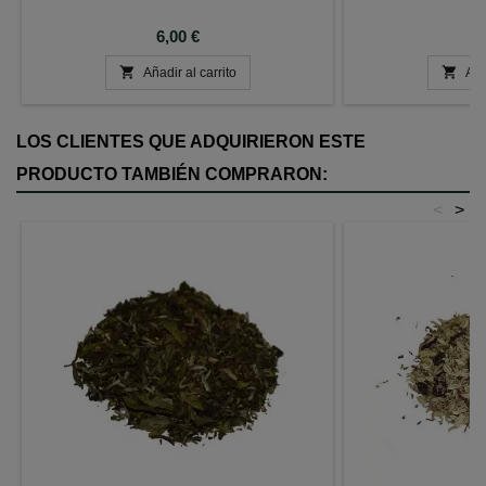
Precio
P
6,00 €
6


Añadir al carrito
Aña
LOS CLIENTES QUE ADQUIRIERON ESTE
PRODUCTO TAMBIÉN COMPRARON:
<
>