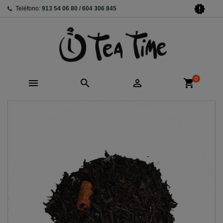
new_releases
Teléfono:
913 54 06 80 / 604 306 845
0



shopping_cart