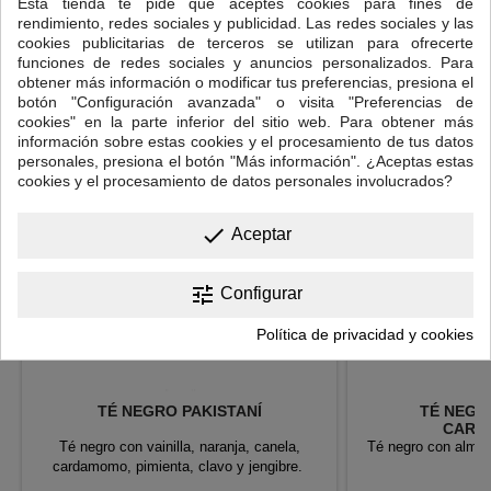
Esta tienda te pide que aceptes cookies para fines de
Tiempo de infusión: 3-5 minutos.
rendimiento, redes sociales y publicidad. Las redes sociales y las
cookies publicitarias de terceros se utilizan para ofrecerte
16 OTROS PRODUCTOS EN LA MISMA CATEGORÍA:
funciones de redes sociales y anuncios personalizados. Para
obtener más información o modificar tus preferencias, presiona el
<
>
botón "Configuración avanzada" o visita "Preferencias de
cookies" en la parte inferior del sitio web. Para obtener más
información sobre estas cookies y el procesamiento de tus datos
personales, presiona el botón "Más información". ¿Aceptas estas
cookies y el procesamiento de datos personales involucrados?
done
Aceptar
tune
Configurar
Política de privacidad y cookies
TÉ NEGRO PAKISTANÍ
TÉ NEGR
CARA
Té negro con vainilla, naranja, canela,
Té negro con almen
cardamomo, pimienta, clavo y jengibre.
a