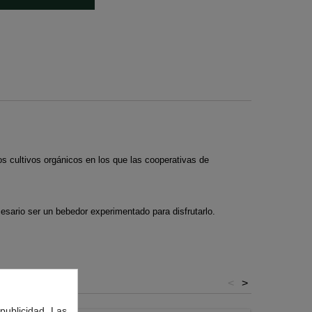
os cultivos orgánicos en los que las cooperativas de
esario ser un bebedor experimentado para disfrutarlo.
<
>
publicidad. Las