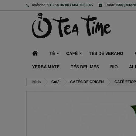
Teléfono:
913 54 06 80 / 604 306 845
Email:
info@teter
TÉ
CAFÉ
TÉS DE VERANO
YERBA MATE
TÉS DEL MES
BIO
AL
Inicio
Café
CAFÉS DE ORIGEN
CAFÉ ETIOP