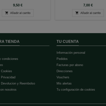
Precio
Precio
9,50 €
7,00 €


Añadir al carrito
Añadir al carrito
RA TIENDA
TU CUENTA
Información personal
y condiciones
Pedidos
ro
Facturas por abono
e Cookies
Direcciones
e Privacidad
Vouchers
de Devolucion y Reembolso
Mis alertas
con nosotros
Tu configuración de cookies