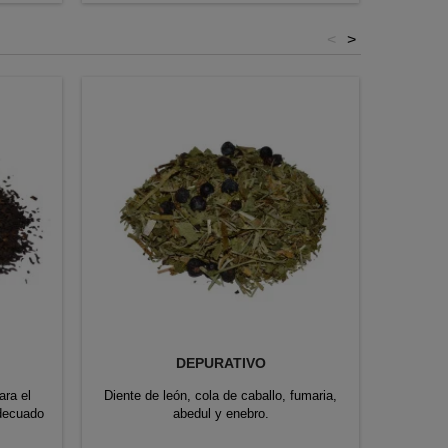
seleccionan...
<
>
DEPURATIVO
ara el
Diente de león, cola de caballo, fumaria,
decuado
abedul y enebro.