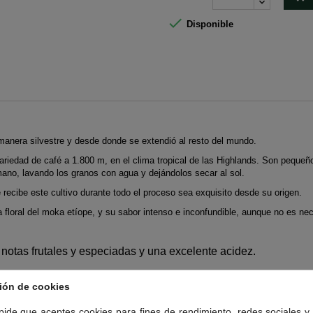

Disponible
 manera silvestre y desde donde se extendió al resto del mundo.
variedad de café a 1.800 m, en el clima tropical de las Highlands. Son pequeñ
 mano, lavando los granos con agua y dejándolos secar al sol.
 recibe este cultivo durante todo el proceso sea exquisito desde su origen.
loral del moka etíope, y su sabor intenso e inconfundible, aunque no es nec
 notas frutales y especiadas y una excelente acidez.
RÍA:
ión de cookies
 pide que aceptes cookies para fines de rendimiento, redes sociales y 