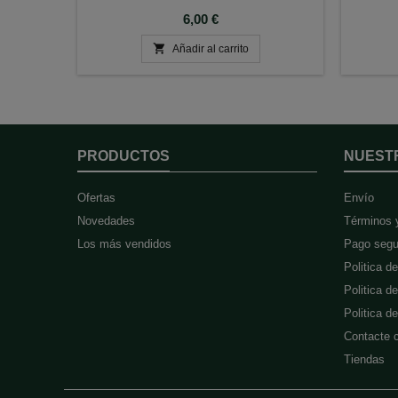
Precio
6,00 €

Añadir al carrito
PRODUCTOS
NUEST
Ofertas
Envío
Novedades
Términos 
Los más vendidos
Pago segu
Politica d
Politica d
Politica 
Contacte 
Tiendas