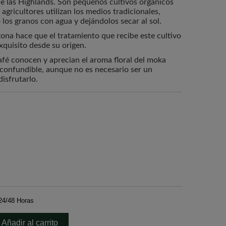
 de las Highlands. Son pequeños cultivos orgánicos
 agricultores utilizan los medios tradicionales,
los granos con agua y dejándolos secar al sol.
zona hace que el tratamiento que recibe este cultivo
xquisito desde su origen.
fé conocen y aprecian el aroma floral del moka
inconfundible, aunque no es necesario ser un
isfrutarlo.
24/48 Horas
Añadir al carrito