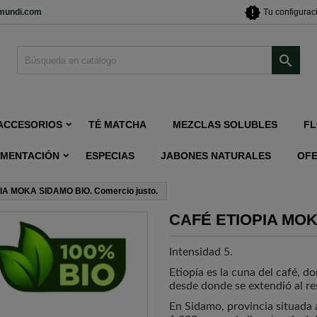
new_releases
imundi.com
Tu configurac

ACCESORIOS
TÉ MATCHA
MEZCLAS SOLUBLES
FL
IMENTACIÓN
ESPECIAS
JABONES NATURALES
OF
IA MOKA SIDAMO BIO. Comercio justo.
CAFÉ ETIOPIA MOKA
Intensidad 5.
Etiopía es la cuna del café, d
desde donde se extendió al r
En Sidamo, provincia situada al