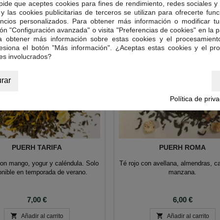
 pide que aceptes cookies para fines de rendimiento, redes sociales y 
y las cookies publicitarias de terceros se utilizan para ofrecerte fun
ncios personalizados. Para obtener más información o modificar tu
ón "Configuración avanzada" o visita "Preferencias de cookies" en la pa
ra obtener más información sobre estas cookies y el procesamient
resiona el botón "Más información". ¿Aceptas estas cookies y el pr
es involucrados?
rar
Política de priv
PUERH TARIFA
PUERH ROMA
con mango, yogur y caléndula. Solo
Té rojo con avellana, almendras, c
onible en temporada de verano.
manzana.
Precio
Precio
7,00 €
6,00 €


Añadir al carrito
Añadir al carrito