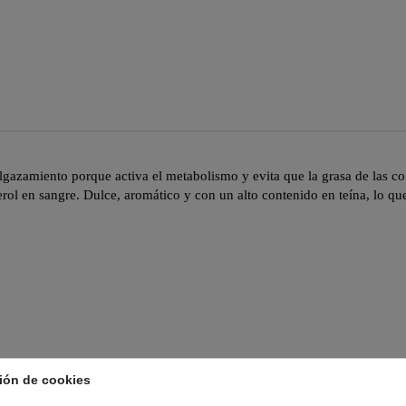
adelgazamiento porque activa el metabolismo y evita que la grasa de las
erol en sangre. Dulce, aromático y con un alto contenido en teína, lo qu
ión de cookies
RÍA: