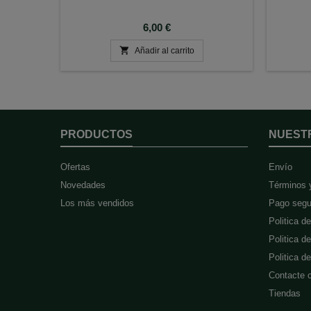
Precio
6,00 €

Añadir al carrito
PRODUCTOS
NUEST
Ofertas
Envío
Novedades
Términos 
Los más vendidos
Pago segu
Politica d
Politica d
Politica 
Contacte 
Tiendas