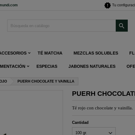
new_releases
imundi.com
Tu configurac

ACCESORIOS
TÉ MATCHA
MEZCLAS SOLUBLES
FL
IMENTACIÓN
ESPECIAS
JABONES NATURALES
OF
ROJO
PUERH CHOCOLATE Y VAINILLA
PUERH CHOCOLATE
Té rojo con chocolate y vainilla.
Cantidad