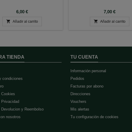
Precio
Precio
6,00 €
7,00 €


Añadir al carrito
Añadir al carrito
RA TIENDA
TU CUENTA
Información personal
y condiciones
Pedidos
ro
Facturas por abono
e Cookies
Direcciones
e Privacidad
Vouchers
de Devolucion y Reembolso
Mis alertas
con nosotros
Tu configuración de cookies