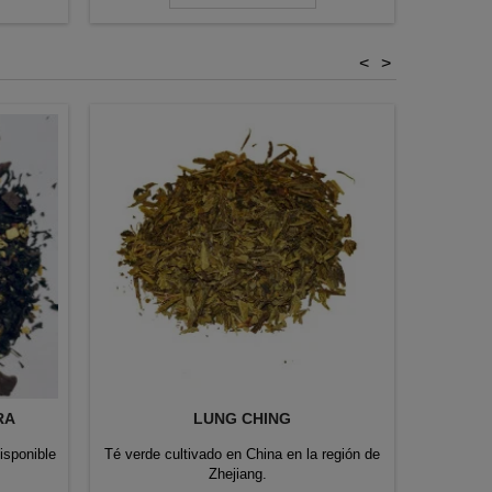
<
>
RA
LUNG CHING
ROO
isponible
Té verde cultivado en China en la región de
Rooibos
Zhejiang.
papay