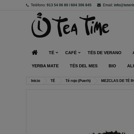
Teléfono:
913 54 06 80 / 604 306 845
Email:
info@teter
TÉ
CAFÉ
TÉS DE VERANO
YERBA MATE
TÉS DEL MES
BIO
AL
Inicio
TÉ
Té rojo (Puerh)
MEZCLAS DE TÉ 