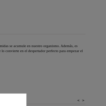
 comidas se acumule en nuestro organismo. Además, es
e lo convierte en el despertador perfecto para empezar el
<
>