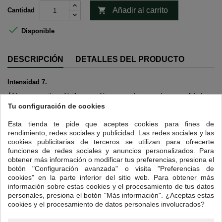

Añadir al carrito
Cantidad

Disponible
DESCRIPCIÓN
DETALLES DEL PRODUCTO
Intensidad 7.
África es una tierra fértil para cafés sorprendentes y de gran calidad,
como es el caso de nuestro Kenia AA.
Tu configuración de cookies
Kenia es vecina directa de Etiopía, cuna del cultivo del café, sin
Esta tienda te pide que aceptes cookies para fines de
embargo, los cafetos no se empezaron a cultivar en su territorio hasta
rendimiento, redes sociales y publicidad. Las redes sociales y las
bastante más tarde.
cookies publicitarias de terceros se utilizan para ofrecerte
funciones de redes sociales y anuncios personalizados. Para
Este café AA tiene un sabor muy original y explosivo y es un auténtico
obtener más información o modificar tus preferencias, presiona el
placer para el olfato por lo que, siendo tan intenso puede resultar
botón "Configuración avanzada" o visita "Preferencias de
sorprendente para quienes están acostumbrados a tomar cafés más
cookies" en la parte inferior del sitio web. Para obtener más
clásicos. De hecho, los cafés ácidos rara vez gustan a todo el mundo,
información sobre estas cookies y el procesamiento de tus datos
pero si te gustan sus aromas, querrás saborear nuestro Kenya AA una y
personales, presiona el botón "Más información". ¿Aceptas estas
otra vez. El grano keniano, algo más exigente a la hora de tostarlo, no
cookies y el procesamiento de datos personales involucrados?
se parece a ningún otro. Sin embargo, su aroma terroso es muy
característico cuando se deja enfriar.