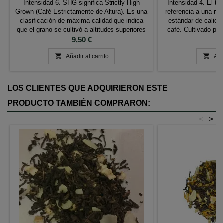
Intensidad 6. SHG significa Strictly High
Intensidad 4. El t
Grown (Café Estrictamente de Altura). Es una
referencia a una reg
clasificación de máxima calidad que indica
estándar de calida
que el grano se cultivó a altitudes superiores
café. Cultivado pr
a los 1.350 metros sobre el nivel del mar.
Precio
alta montaña como 
P
9,50 €
9
Esta mayor elevación permite un crecimiento
Antioquia, este c


más lento, produciendo un grano
Añadir al carrito
saludables y agric
Aña
excepcionalmente denso y aromático. Costa
miman el grano des
Rica cuenta...
sele
LOS CLIENTES QUE ADQUIRIERON ESTE
PRODUCTO TAMBIÉN COMPRARON:
<
>