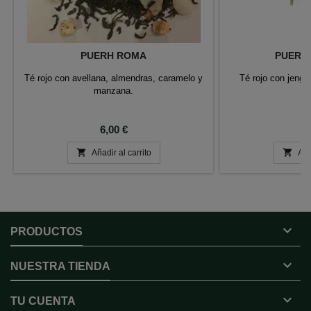
PUERH ROMA
PUERH 
Té rojo con avellana, almendras, caramelo y
Té rojo con jengi
manzana.
ca
Precio
P
6,00 €
6


Añadir al carrito
Aña

PRODUCTOS

NUESTRA TIENDA

TU CUENTA