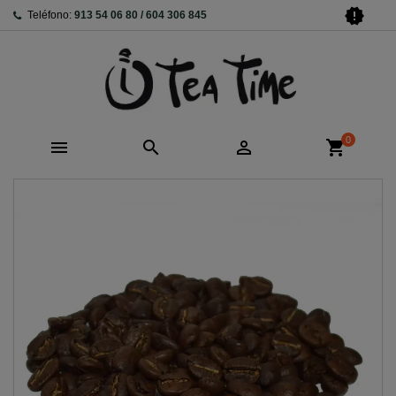
new_releases
Teléfono:
913 54 06 80 / 604 306 845
0



shopping_cart